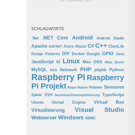
26. FEBRUAR 2025
SCHLAGWORTE
Android
.NET Core
.Net
Android Studio
C++
C#
Apache
ClanLib
Azure
Blazor
ASP.NET
GPIO
DIY
Docker
Google
Design Patterns
Java
Linux
JavaScript
Mac OSX
KI
Meta Quest
PHP
MySQL
Python
phpbb
Netzwerk
NAS
Raspberry Pi
Raspberry
Pi Projekt
Sensoren
Roboter
React-Native
TypeScript
SSH
Spiele
Suchmaschinenoptimierung
Virtual Box
Ubuntu
Unreal Engine
Visual Studio
Virtualisierung
Windows
Webserver
XBMC