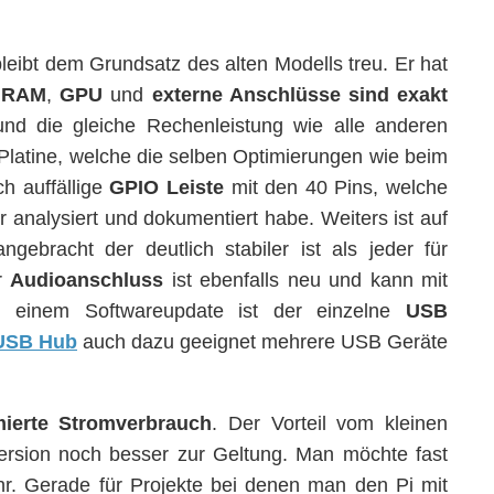
leibt dem Grundsatz des alten Modells treu. Er hat
,
RAM
,
GPU
und
externe Anschlüsse sind exakt
 die gleiche Rechenleistung wie alle anderen
 Platine, welche die selben Optimierungen wie beim
h auffällige
GPIO Leiste
mit den 40 Pins, welche
 analysiert und dokumentiert habe. Weiters ist auf
ngebracht der deutlich stabiler ist als jeder für
er
Audioanschluss
ist ebenfalls neu und kann mit
nk einem Softwareupdate ist der einzelne
USB
USB Hub
auch dazu geeignet mehrere USB Geräte
mierte Stromverbrauch
. Der Vorteil vom kleinen
ersion noch besser zur Geltung. Man möchte fast
r. Gerade für Projekte bei denen man den Pi mit