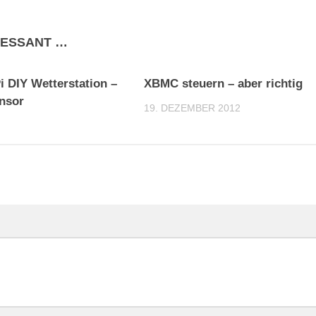
RESSANT …
0
i DIY Wetterstation –
XBMC steuern – aber richtig
nsor
19. DEZEMBER 2012