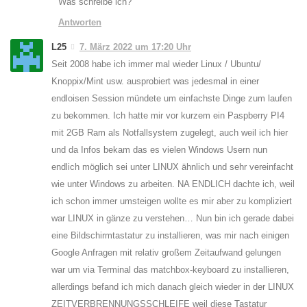
Was schreibe ich?
Antworten
L25
7. März 2022 um 17:20 Uhr
Seit 2008 habe ich immer mal wieder Linux / Ubuntu/
Knoppix/Mint usw. ausprobiert was jedesmal in einer
endloisen Session mündete um einfachste Dinge zum laufen
zu bekommen. Ich hatte mir vor kurzem ein Paspberry PI4
mit 2GB Ram als Notfallsystem zugelegt, auch weil ich hier
und da Infos bekam das es vielen Windows Usern nun
endlich möglich sei unter LINUX ähnlich und sehr vereinfacht
wie unter Windows zu arbeiten. NA ENDLICH dachte ich, weil
ich schon immer umsteigen wollte es mir aber zu kompliziert
war LINUX in gänze zu verstehen… Nun bin ich gerade dabei
eine Bildschirmtastatur zu installieren, was mir nach einigen
Google Anfragen mit relativ großem Zeitaufwand gelungen
war um via Terminal das matchbox-keyboard zu installieren,
allerdings befand ich mich danach gleich wieder in der LINUX
ZEITVERBRENNUNGSSCHLEIFE weil diese Tastatur