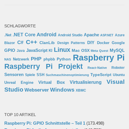
SCHLAGWORTE
Android
.NET Core
Apache
.Net
Android Studio
Azure
ASP.NET
C++
C#
ClanLib
DIY
Docker
Google
Blazor
Design Patterns
Linux
GPIO
MySQL
JavaScript
Mac OSX
Java
KI
Meta Quest
Raspberry Pi
PHP
Python
phpbb
Netzwerk
NAS
Raspberry Pi Projekt
Roboter
React-Native
Sensoren
TypeScript
SSH
Spiele
Ubuntu
Suchmaschinenoptimierung
Visual
Virtual Box
Virtualisierung
Unreal Engine
Studio
Windows
Webserver
XBMC
TOP 10 ARTIKEL
Raspberry Pi: GPIO Schnittstelle – Teil 1
(173.498)