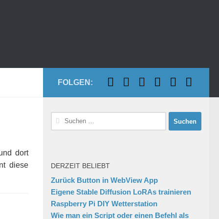
FOLGEN:
Suchen
nach:
und dort
nt diese
DERZEIT BELIEBT
Zurück Button in WebView App
Eigene Stable Diffusion LoRAs trainieren
Raspberry Pi DIY Wetterstation
Wie man ein Script oder einen Befehl als