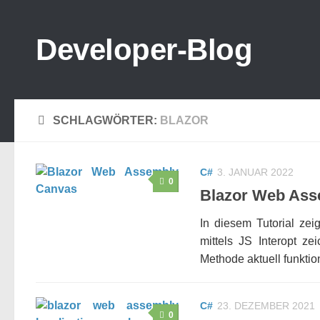
Zum Inhalt springen
Developer-Blog
SCHLAGWÖRTER:
BLAZOR
C#
3. JANUAR 2022
0
Blazor Web Ass
In diesem Tutorial ze
mittels JS Interopt z
Methode aktuell funktioni
C#
23. DEZEMBER 2021
0