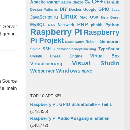
C++
C#
Apache
ClanLib
Azure
Blazor
ASP.NET
GPIO
DIY
Docker
Google
Design Patterns
Java
Linux
JavaScript
Mac OSX
KI
Meta Quest
PHP
MySQL
Python
phpbb
Netzwerk
NAS
r Server
Raspberry Pi
Raspberry
 gering.
Pi Projekt
Sensoren
Roboter
React-Native
TypeScript
SSH
Spiele
Suchmaschinenoptimierung
Virtual Box
Ubuntu
Unreal Engine
Visual Studio
Virtualisierung
Windows
Webserver
XBMC
n Source
für mein
TOP 10 ARTIKEL
Raspberry Pi: GPIO Schnittstelle – Teil 1
(173.495)
Raspberry Pi Audio Ausgang einstellen
(148.772)