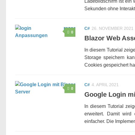
Ladebildschirm ist ein
Sekunden ohne Interakti
C#
26. NOVEMBER 2021
0
Blazor Web Ass
In diesem Tutorial zei
Storage speichern kann
Cookies gespeichert hat.
C#
4. APRIL 2021
0
Google Login mi
In diesem Tutorial ze
erweitert. Damit wir
einfacher. Die Implemen