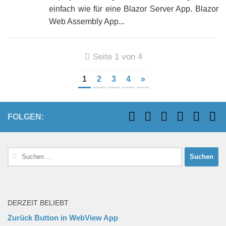
einfach wie für eine Blazor Server App. Blazor
Web Assembly App...
Seite 1 von 4
1
2
3
4
»
FOLGEN:
Suchen
nach:
DERZEIT BELIEBT
Zurück Button in WebView App