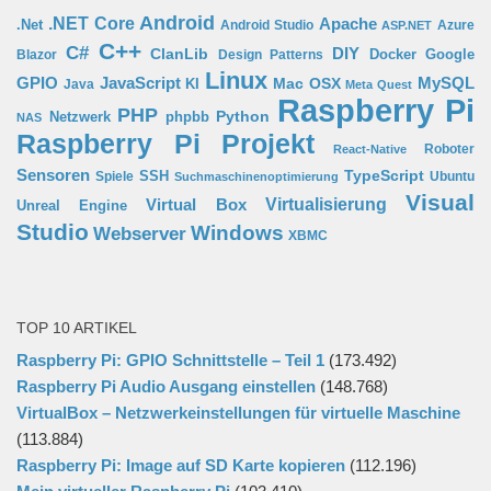
Android
.NET Core
Apache
.Net
Android Studio
Azure
ASP.NET
C++
C#
ClanLib
DIY
Docker
Google
Blazor
Design Patterns
Linux
GPIO
MySQL
JavaScript
Mac OSX
Java
KI
Meta Quest
Raspberry Pi
PHP
Python
phpbb
Netzwerk
NAS
Raspberry Pi Projekt
Roboter
React-Native
Sensoren
TypeScript
SSH
Spiele
Ubuntu
Suchmaschinenoptimierung
Visual
Virtual Box
Virtualisierung
Unreal Engine
Studio
Windows
Webserver
XBMC
TOP 10 ARTIKEL
Raspberry Pi: GPIO Schnittstelle – Teil 1
(173.492)
Raspberry Pi Audio Ausgang einstellen
(148.768)
VirtualBox – Netzwerkeinstellungen für virtuelle Maschine
(113.884)
Raspberry Pi: Image auf SD Karte kopieren
(112.196)