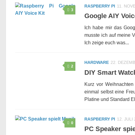
RASPBERRY PI
11. NOV
3
Google AIY Voic
Ich habe mir das Goog
musste ich auf meine Vo
Ich zeige euch was...
HARDWARE
22. DEZEMB
2
DIY Smart Watch
Kurz vor Weihnachten 
einmal selbst eine Fre
Platine und Standard Ele
RASPBERRY PI
12. JULI
0
PC Speaker spie