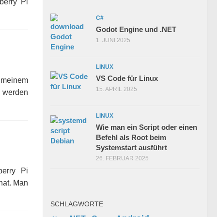
berry Pi
C#
Godot Engine und .NET
1. JUNI 2025
LINUX
VS Code für Linux
n meinem
15. APRIL 2025
n werden
LINUX
Wie man ein Script oder einen
Befehl als Root beim
Systemstart ausführt
26. FEBRUAR 2025
erry Pi
hat. Man
SCHLAGWORTE