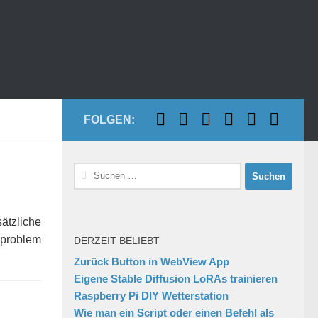
FOLGEN:
Suchen
nach:
ätzliche
eproblem
DERZEIT BELIEBT
Zurück Button in WebView App
Eigene Stable Diffusion LoRAs trainieren
Raspberry Pi DIY Wetterstation
Wie man ein Script oder einen Befehl als