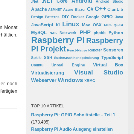
Android
.NET Core
.Net
Android Studio
C++
C#
Apache
ClanLib
Azure
Blazor
ASP.NET
GPIO
DIY
Docker
Google
Design Patterns
Java
Linux
JavaScript
Mac OSX
KI
Meta Quest
en Monat
PHP
MySQL
Python
phpbb
Netzwerk
NAS
hältlich.
Raspberry Pi
Raspberry
Pi Projekt
Sensoren
Roboter
React-Native
TypeScript
SSH
Spiele
Suchmaschinenoptimierung
Virtual Box
Ubuntu
Unreal Engine
Visual Studio
Virtualisierung
Windows
Webserver
XBMC
der noch
ertigten
TOP 10 ARTIKEL
Raspberry Pi: GPIO Schnittstelle – Teil 1
(173.495)
Raspberry Pi Audio Ausgang einstellen