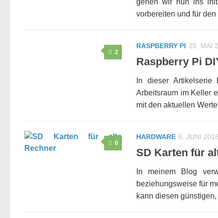
gehen wir nun ins ini
vorbereiten und für den 
RASPBERRY PI
25. MAI 
2
Raspberry Pi DI
In dieser Artikelser
Arbeitsraum im Keller 
mit den aktuellen Werte
HARDWARE
6. JUNI 201
0
SD Karten für a
In meinem Blog verw
beziehungsweise für me
kann diesen günstigen, 