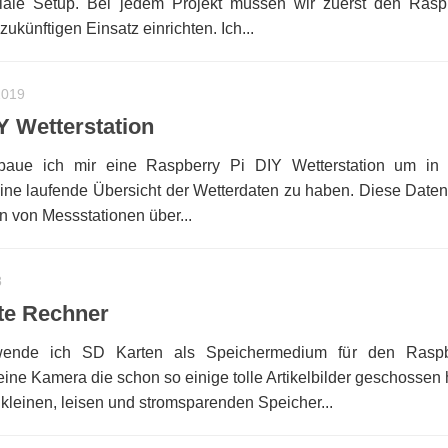
tiale Setup. Bei jedem Projekt müssen wir zuerst den Rasp
zukünftigen Einsatz einrichten. Ich...
2019
Y Wetterstation
ie baue ich mir eine Raspberry Pi DIY Wetterstation um i
eine laufende Übersicht der Wetterdaten zu haben. Diese Date
n von Messstationen über...
8
lte Rechner
ende ich SD Karten als Speichermedium für den Raspb
ine Kamera die schon so einige tolle Artikelbilder geschossen 
kleinen, leisen und stromsparenden Speicher...