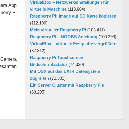
VirtualBox – Netzwerkeinstellungen für
mera App
virtuelle Maschine
(113.884)
berry Pi
Raspberry Pi: Image auf SD Karte kopieren
(112.196)
Mein virtueller Raspberry Pi
(103.411)
Raspberry Pi – NOOBS Anleitung
(100.398)
VirtualBox – virtuelle Festplatte vergrößern
(87.312)
Raspberry Pi Touchscreen
ty Camera
Bildschirmtastatur
(74.330)
gesamten
Mit OSX auf das EXT4 Dateisystem
zugreifen
(72.309)
Ein Server Cluster mit Raspberry Pis
(63.295)