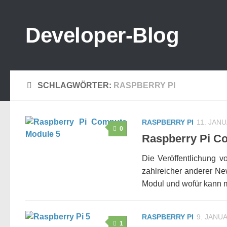
Zum Inhalt springen
Developer-Blog
SCHLAGWÖRTER:
RASPBERRY PI
RASPBERRY PI
11. JAN
0
Raspberry Pi C
Die Veröffentlichung 
zahlreicher anderer N
Modul und wofür kann m
RASPBERRY PI
9. JANU
1