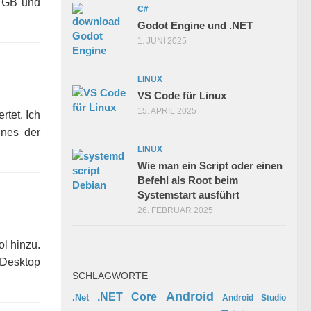
2 GB und
C#
Godot Engine und .NET
1. JUNI 2025
LINUX
VS Code für Linux
15. APRIL 2025
tet. Ich
nes der
LINUX
Wie man ein Script oder einen
Befehl als Root beim
Systemstart ausführt
26. FEBRUAR 2025
l hinzu.
 Desktop
SCHLAGWORTE
Android
.NET Core
.Net
Android Studio