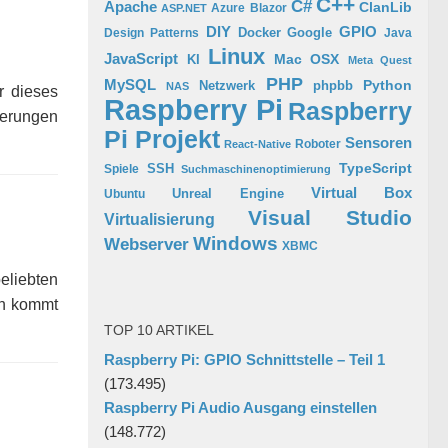
C++
C#
Apache
ClanLib
Azure
Blazor
ASP.NET
GPIO
DIY
Docker
Google
Design Patterns
Java
Linux
JavaScript
Mac OSX
KI
Meta Quest
PHP
MySQL
Python
phpbb
Netzwerk
NAS
r dieses
Raspberry Pi
Raspberry
ferungen
Pi Projekt
Sensoren
Roboter
React-Native
TypeScript
SSH
Spiele
Suchmaschinenoptimierung
Virtual Box
Ubuntu
Unreal Engine
Visual Studio
Virtualisierung
Windows
Webserver
XBMC
liebten
nn kommt
TOP 10 ARTIKEL
Raspberry Pi: GPIO Schnittstelle – Teil 1
(173.495)
Raspberry Pi Audio Ausgang einstellen
(148.772)