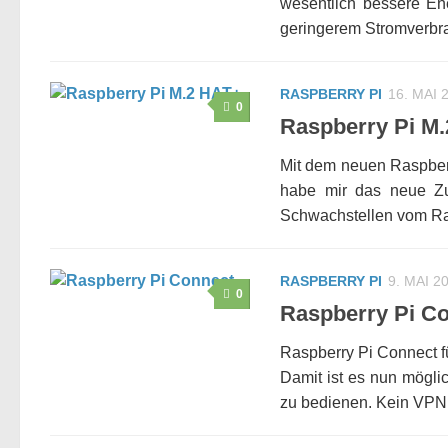
wesentlich bessere En
geringerem Stromverbrau
RASPBERRY PI
16. MAI 
0
Raspberry Pi M
Mit dem neuen Raspberr
habe mir das neue Z
Schwachstellen vom Rasp
RASPBERRY PI
9. MAI 2
0
Raspberry Pi C
Raspberry Pi Connect f
Damit ist es nun mögli
zu bedienen. Kein VPN m