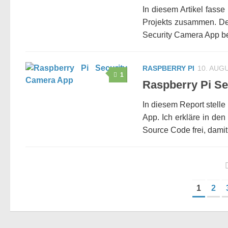
In diesem Artikel fass
Projekts zusammen. Det
Security Camera App ber
RASPBERRY PI
10. AUG
1
Raspberry Pi S
In diesem Report stelle
App. Ich erkläre in de
Source Code frei, damit.
1
2