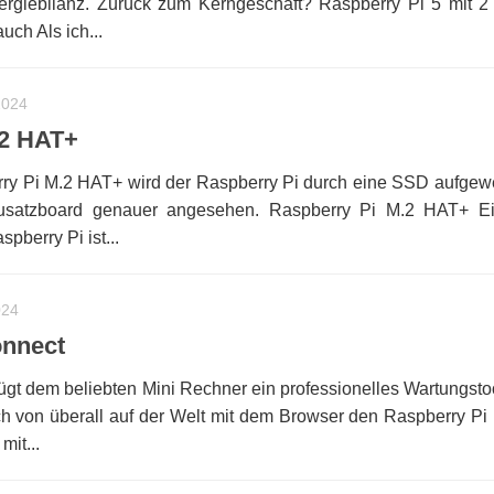
ergiebilanz. Zurück zum Kerngeschäft? Raspberry Pi 5 mit 
ch Als ich...
2024
.2 HAT+
y Pi M.2 HAT+ wird der Raspberry Pi durch eine SSD aufgewer
usatzboard genauer angesehen. Raspberry Pi M.2 HAT+ Ei
berry Pi ist...
024
onnect
ügt dem beliebten Mini Rechner ein professionelles Wartungstoo
ch von überall auf der Welt mit dem Browser den Raspberry Pi
it...