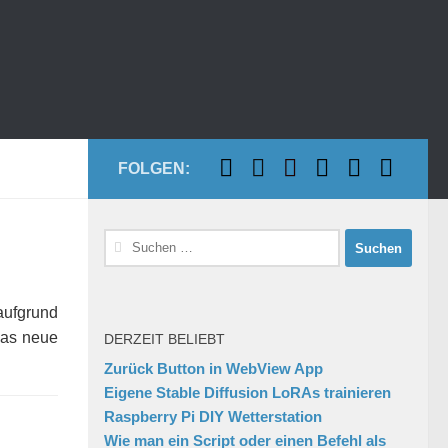
FOLGEN:
Suchen
nach:
aufgrund
das neue
DERZEIT BELIEBT
Zurück Button in WebView App
Eigene Stable Diffusion LoRAs trainieren
Raspberry Pi DIY Wetterstation
Wie man ein Script oder einen Befehl als