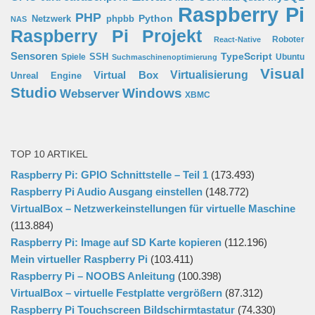
Raspberry Pi
PHP
Python
phpbb
Netzwerk
NAS
Raspberry Pi Projekt
Roboter
React-Native
Sensoren
TypeScript
SSH
Spiele
Ubuntu
Suchmaschinenoptimierung
Visual
Virtual Box
Virtualisierung
Unreal Engine
Studio
Windows
Webserver
XBMC
TOP 10 ARTIKEL
Raspberry Pi: GPIO Schnittstelle – Teil 1
(173.493)
Raspberry Pi Audio Ausgang einstellen
(148.772)
VirtualBox – Netzwerkeinstellungen für virtuelle Maschine
(113.884)
Raspberry Pi: Image auf SD Karte kopieren
(112.196)
Mein virtueller Raspberry Pi
(103.411)
Raspberry Pi – NOOBS Anleitung
(100.398)
VirtualBox – virtuelle Festplatte vergrößern
(87.312)
Raspberry Pi Touchscreen Bildschirmtastatur
(74.330)