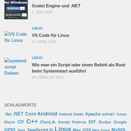
Godot Engine und .NET
1. JUNI 2025
LINUX
VS Code für Linux
15. APRIL 2025
LINUX
Wie man ein Script oder einen Befehl als Root
beim Systemstart ausführt
26. FEBRUAR 2025
SCHLAGWORTE
Android
.NET Core
Apache
.Net
Android Studio
Azure
ASP.NET
C++
C#
ClanLib
DIY
Docker
Google
Blazor
Design Patterns
Linux
GPIO
MySQL
JavaScript
Mac OSX
Java
KI
Meta Quest