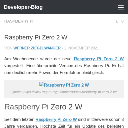
Developer-Blog
Zum Inhalt springen
RASPBERRY PI
0
Raspberry Pi Zero 2 W
VON
WERNER ZIEGELWANGER
·
1. NOVEMBER 2021
Am Wochenende wurde der neue
Raspberry Pi Zero 2 W
vorgestellt. Eine überarbeite Version des Raspberry Pi. Er hat
nun deutlich mehr Power, der Formfaktor bleibt gleich.
Quelle: https://www.raspberrypi.com/products/raspberry-pi-zero-2-w/
Raspberry Pi
Zero 2 W
Seit dem letzten
Raspberry Pi Zero W
sind mittlerweile schon 3
Jahre vergangen. Höchste Zeit für ein Update des beliebten