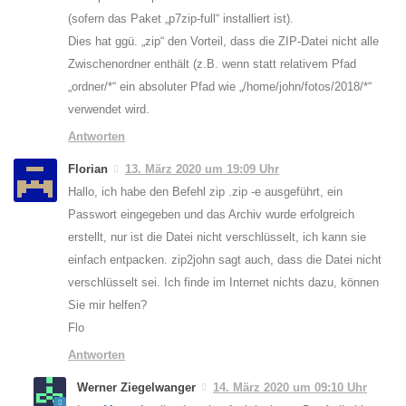
(sofern das Paket „p7zip-full“ installiert ist).
Dies hat ggü. „zip“ den Vorteil, dass die ZIP-Datei nicht alle
Zwischenordner enthält (z.B. wenn statt relativem Pfad
„ordner/*“ ein absoluter Pfad wie „/home/john/fotos/2018/*“
verwendet wird.
Antworten
Florian
13. März 2020 um 19:09 Uhr
Hallo, ich habe den Befehl zip .zip -e ausgeführt, ein
Passwort eingegeben und das Archiv wurde erfolgreich
erstellt, nur ist die Datei nicht verschlüsselt, ich kann sie
einfach entpacken. zip2john sagt auch, dass die Datei nicht
verschlüsselt sei. Ich finde im Internet nichts dazu, können
Sie mir helfen?
Flo
Antworten
Werner Ziegelwanger
14. März 2020 um 09:10 Uhr