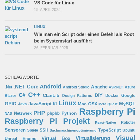
VS Code für Linux
15. APRIL 2025
LINUX
Wie man ein Script oder einen Befehl als Root
beim Systemstart ausführt
26. FEBRUAR 2025
SCHLAGWORTE
Android
.NET Core
Apache
.Net
Android Studio
Azure
ASP.NET
C++
C#
ClanLib
DIY
Docker
Google
Blazor
Design Patterns
Linux
GPIO
MySQL
JavaScript
Mac OSX
Java
KI
Meta Quest
Raspberry Pi
PHP
Python
phpbb
Netzwerk
NAS
Raspberry Pi Projekt
Roboter
React-Native
Sensoren
TypeScript
SSH
Spiele
Ubuntu
Suchmaschinenoptimierung
Visual
Virtual Box
Virtualisierung
Unreal Engine