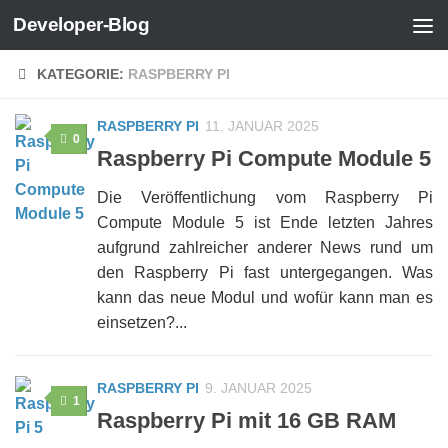
Developer-Blog
Zum Inhalt springen
KATEGORIE:
RASPBERRY PI
RASPBERRY PI
11. JANUAR 2025
0
Raspberry Pi Compute Module 5
Die Veröffentlichung vom Raspberry Pi
Compute Module 5 ist Ende letzten Jahres
aufgrund zahlreicher anderer News rund um
den Raspberry Pi fast untergegangen. Was
kann das neue Modul und wofür kann man es
einsetzen?...
RASPBERRY PI
9. JANUAR 2025
1
Raspberry Pi mit 16 GB RAM