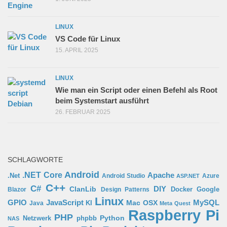
LINUX
VS Code für Linux
15. APRIL 2025
LINUX
Wie man ein Script oder einen Befehl als Root
beim Systemstart ausführt
26. FEBRUAR 2025
SCHLAGWORTE
Android
.NET Core
Apache
.Net
Android Studio
Azure
ASP.NET
C++
C#
ClanLib
DIY
Docker
Google
Blazor
Design Patterns
Linux
GPIO
MySQL
JavaScript
Mac OSX
Java
KI
Meta Quest
Raspberry Pi
PHP
Python
phpbb
Netzwerk
NAS