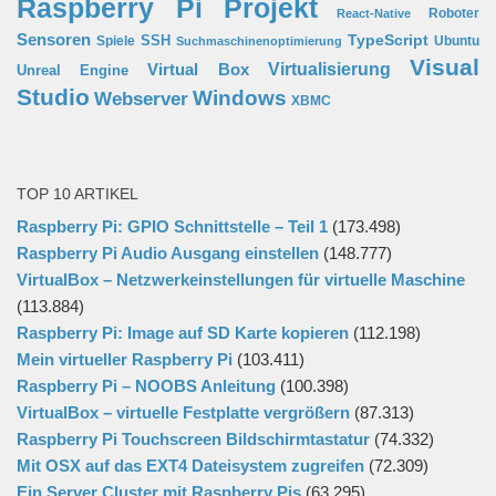
Raspberry Pi Projekt
Roboter
React-Native
Sensoren
TypeScript
SSH
Spiele
Ubuntu
Suchmaschinenoptimierung
Visual
Virtual Box
Virtualisierung
Unreal Engine
Studio
Windows
Webserver
XBMC
TOP 10 ARTIKEL
Raspberry Pi: GPIO Schnittstelle – Teil 1
(173.498)
Raspberry Pi Audio Ausgang einstellen
(148.777)
VirtualBox – Netzwerkeinstellungen für virtuelle Maschine
(113.884)
Raspberry Pi: Image auf SD Karte kopieren
(112.198)
Mein virtueller Raspberry Pi
(103.411)
Raspberry Pi – NOOBS Anleitung
(100.398)
VirtualBox – virtuelle Festplatte vergrößern
(87.313)
Raspberry Pi Touchscreen Bildschirmtastatur
(74.332)
Mit OSX auf das EXT4 Dateisystem zugreifen
(72.309)
Ein Server Cluster mit Raspberry Pis
(63.295)