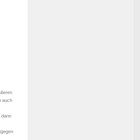
lieren
o auch
d dann
ntgegen