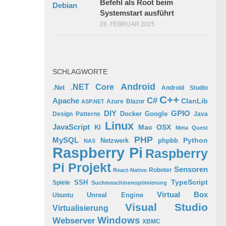
Befehl als Root beim
Systemstart ausführt
26. FEBRUAR 2025
SCHLAGWORTE
Android
.NET Core
.Net
Android Studio
C++
C#
Apache
ClanLib
Azure
Blazor
ASP.NET
GPIO
DIY
Docker
Google
Design Patterns
Java
Linux
JavaScript
Mac OSX
KI
Meta Quest
PHP
MySQL
Python
phpbb
Netzwerk
NAS
Raspberry Pi
Raspberry
Pi Projekt
Sensoren
Roboter
React-Native
TypeScript
SSH
Spiele
Suchmaschinenoptimierung
Virtual Box
Ubuntu
Unreal Engine
Visual Studio
Virtualisierung
Windows
Webserver
XBMC