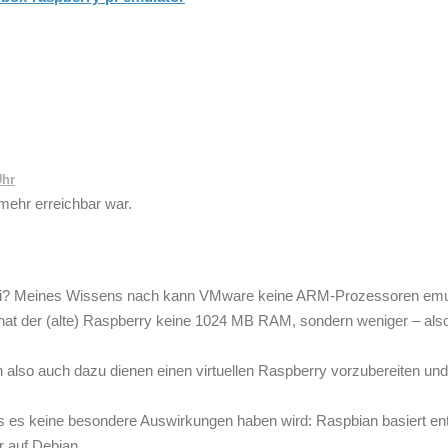
Uhr
 mehr erreichbar war.
rry Pi? Meines Wissens nach kann VMware keine ARM-Prozessoren emu
m hat der (alte) Raspberry keine 1024 MB RAM, sondern weniger – als
lso auch dazu dienen einen virtuellen Raspberry vorzubereiten un
ss es keine besondere Auswirkungen haben wird: Raspbian basiert e
r auf Debian.