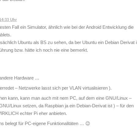
14:33 Uhr
sten Fall ein Simulator, ähnlich wie bei der Android Entwicklung die
blets.
tsächlich Ubuntu als BS zu sehen, da ber Ubuntu ein Debian Derivat i
ührung bzw. hätte ich noch nie eine bemerkt.
t andere Hardware …
rredet – Netzwerke lasst sich per VLAN virtualisieren ).
hen kann, kann man auch mit nem PC, auf dem eine GNU/Linux –
an GNU/Linux setzen, da Raspbian ja ein Debian-Derivat ist ) – für den
IRKLICH echter Pi eher anbieten.
belegt für PC-eigene Funktionalitäten … 😉