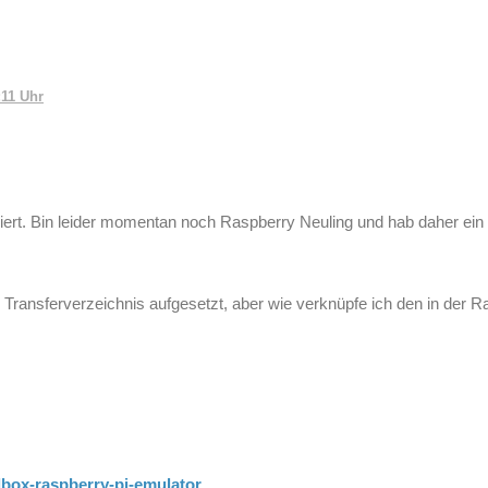
:11 Uhr
oniert. Bin leider momentan noch Raspberry Neuling und hab daher ein
s Transferverzeichnis aufgesetzt, aber wie verknüpfe ich den in der 
albox-raspberry-pi-emulator