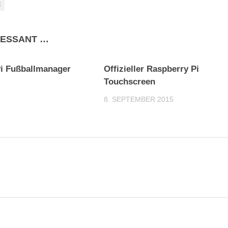
x
RESSANT …
0
i Fußballmanager
Offizieller Raspberry Pi
Touchscreen
8. SEPTEMBER 2015