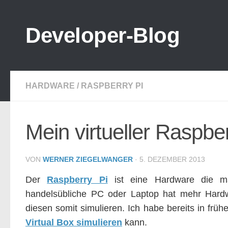
Zum Inhalt springen
Developer-Blog
HARDWARE
/
RASPBERRY PI
Mein virtueller Raspber
VON
WERNER ZIEGELWANGER
·
5. DEZEMBER 2013
Der
Raspberry Pi
ist eine Hardware die ma
handelsübliche PC oder Laptop hat mehr Hard
diesen somit simulieren. Ich habe bereits in frü
Virtual Box simulieren
kann.