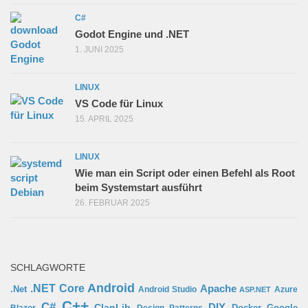
C#
Godot Engine und .NET
1. JUNI 2025
LINUX
VS Code für Linux
15. APRIL 2025
LINUX
Wie man ein Script oder einen Befehl als Root
beim Systemstart ausführt
26. FEBRUAR 2025
SCHLAGWORTE
Android
.NET Core
Apache
.Net
Android Studio
Azure
ASP.NET
C++
C#
ClanLib
DIY
Docker
Google
Blazor
Design Patterns