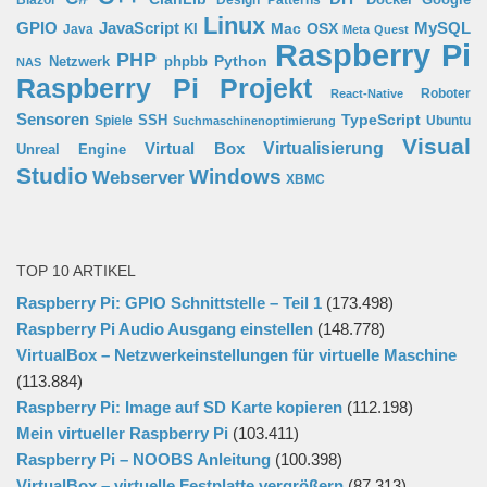
Linux
GPIO
MySQL
JavaScript
Mac OSX
Java
KI
Meta Quest
Raspberry Pi
PHP
Python
phpbb
Netzwerk
NAS
Raspberry Pi Projekt
Roboter
React-Native
Sensoren
TypeScript
SSH
Spiele
Ubuntu
Suchmaschinenoptimierung
Visual
Virtual Box
Virtualisierung
Unreal Engine
Studio
Windows
Webserver
XBMC
TOP 10 ARTIKEL
Raspberry Pi: GPIO Schnittstelle – Teil 1
(173.498)
Raspberry Pi Audio Ausgang einstellen
(148.778)
VirtualBox – Netzwerkeinstellungen für virtuelle Maschine
(113.884)
Raspberry Pi: Image auf SD Karte kopieren
(112.198)
Mein virtueller Raspberry Pi
(103.411)
Raspberry Pi – NOOBS Anleitung
(100.398)
VirtualBox – virtuelle Festplatte vergrößern
(87.313)