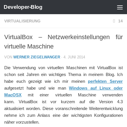
Developer-Blog
Zum Inhalt springen
VIRTUALISIERUNG
14
VirtualBox – Netzwerkeinstellungen für
virtuelle Maschine
VON
WERNER ZIEGELWANGER
·
4. JUNI 2014
Die Verwendung von virtuellen Maschinen mit VirtualBox ist
schon seit Jahren ein wichtiges Thema in meinem Blog. Ich
habe euch gezeigt wie ich mir meinen
perfekten Server
aufgesetzt habe und wie man
Windows auf Linux oder
MacOSX
mit einer virtuellen Maschine verwenden
kann. VirtualBox ist vor kurzem auf die Version 4.3
aktualisiert worden. Diese voranschreitende Weiterentwicklung
nehme ich zum Anlass eine der wichtigsten Konfigurationen
näher vorzustellen.