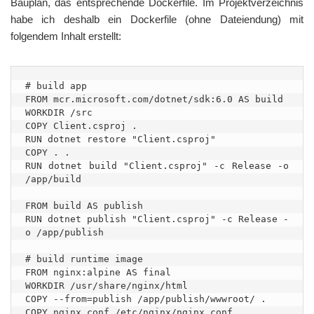
Bauplan, das entsprechende Dockerfile. Im Projektverzeichnis
habe ich deshalb ein Dockerfile (ohne Dateiendung) mit
folgendem Inhalt erstellt:
# build app

FROM mcr.microsoft.com/dotnet/sdk:6.0 AS build

WORKDIR /src

COPY Client.csproj .

RUN dotnet restore "Client.csproj"

COPY . .

RUN dotnet build "Client.csproj" -c Release -o 
/app/build

FROM build AS publish

RUN dotnet publish "Client.csproj" -c Release -
o /app/publish

# build runtime image

FROM nginx:alpine AS final

WORKDIR /usr/share/nginx/html

COPY --from=publish /app/publish/wwwroot/ .

COPY nginx.conf /etc/nginx/nginx.conf