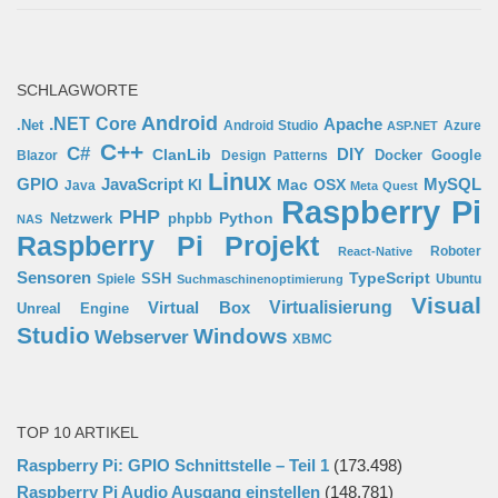
SCHLAGWORTE
Android
.NET Core
Apache
.Net
Android Studio
Azure
ASP.NET
C++
C#
ClanLib
DIY
Docker
Google
Blazor
Design Patterns
Linux
GPIO
MySQL
JavaScript
Mac OSX
Java
KI
Meta Quest
Raspberry Pi
PHP
Python
phpbb
Netzwerk
NAS
Raspberry Pi Projekt
Roboter
React-Native
Sensoren
TypeScript
SSH
Spiele
Ubuntu
Suchmaschinenoptimierung
Visual
Virtual Box
Virtualisierung
Unreal Engine
Studio
Windows
Webserver
XBMC
TOP 10 ARTIKEL
Raspberry Pi: GPIO Schnittstelle – Teil 1
(173.498)
Raspberry Pi Audio Ausgang einstellen
(148.781)