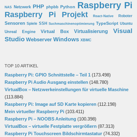
Raspberry Pi
PHP
Python
phpbb
Netzwerk
NAS
Raspberry Pi Projekt
Roboter
React-Native
Sensoren
TypeScript
SSH
Spiele
Ubuntu
Suchmaschinenoptimierung
Visual
Virtual Box
Virtualisierung
Unreal Engine
Studio
Windows
Webserver
XBMC
TOP 10 ARTIKEL
Raspberry Pi: GPIO Schnittstelle – Teil 1
(173.498)
Raspberry Pi Audio Ausgang einstellen
(148.780)
VirtualBox – Netzwerkeinstellungen für virtuelle Maschine
(113.884)
Raspberry Pi: Image auf SD Karte kopieren
(112.198)
Mein virtueller Raspberry Pi
(103.411)
Raspberry Pi – NOOBS Anleitung
(100.398)
VirtualBox – virtuelle Festplatte vergrößern
(87.313)
Raspberry Pi Touchscreen Bildschirmtastatur
(74.332)