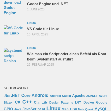
Godot Engine und .NET
1. JUNI 2025
LINUX
VS Code für Linux
15. APRIL 2025
LINUX
Wie man ein Script oder einen Befehl als Root
beim Systemstart ausführt
26. FEBRUAR 2025
SCHLAGWORTE
Android
.NET Core
Apache
.Net
Android Studio
Azure
ASP.NET
C++
C#
ClanLib
DIY
Docker
Google
Blazor
Design Patterns
Linux
GPIO
MySQL
JavaScript
Mac OSX
Java
KI
Meta Quest