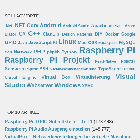
SCHLAGWORTE
Android
.NET Core
Apache
.Net
Android Studio
Azure
ASP.NET
C++
C#
ClanLib
DIY
Docker
Google
Blazor
Design Patterns
Linux
GPIO
MySQL
JavaScript
Mac OSX
Java
KI
Meta Quest
Raspberry Pi
PHP
Python
phpbb
Netzwerk
NAS
Raspberry Pi Projekt
Roboter
React-Native
Sensoren
TypeScript
SSH
Spiele
Ubuntu
Suchmaschinenoptimierung
Visual
Virtual Box
Virtualisierung
Unreal Engine
Studio
Windows
Webserver
XBMC
TOP 10 ARTIKEL
Raspberry Pi: GPIO Schnittstelle – Teil 1
(173.498)
Raspberry Pi Audio Ausgang einstellen
(148.777)
VirtualBox – Netzwerkeinstellungen für virtuelle Maschine