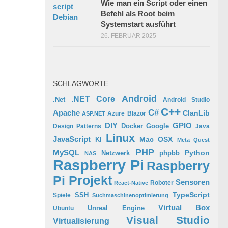
Wie man ein Script oder einen
Befehl als Root beim
Systemstart ausführt
26. FEBRUAR 2025
SCHLAGWORTE
Android
.NET Core
.Net
Android Studio
C++
C#
Apache
ClanLib
Azure
Blazor
ASP.NET
GPIO
DIY
Docker
Google
Design Patterns
Java
Linux
JavaScript
Mac OSX
KI
Meta Quest
PHP
MySQL
Python
phpbb
Netzwerk
NAS
Raspberry Pi
Raspberry
Pi Projekt
Sensoren
Roboter
React-Native
TypeScript
SSH
Spiele
Suchmaschinenoptimierung
Virtual Box
Ubuntu
Unreal Engine
Visual Studio
Virtualisierung