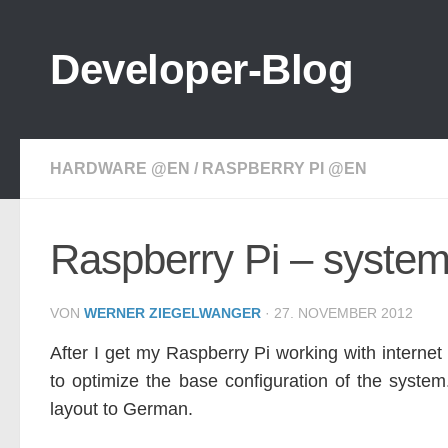
Zum Inhalt springen
Developer-Blog
HARDWARE @EN
/
RASPBERRY PI @EN
Raspberry Pi – syste
VON
WERNER ZIEGELWANGER
·
27. NOVEMBER 2012
After I get my Raspberry Pi working with interne
to optimize the base configuration of the system
layout to German.