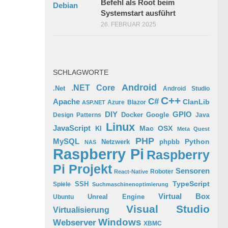
Befehl als Root beim
Systemstart ausführt
26. FEBRUAR 2025
SCHLAGWORTE
Android
.NET Core
.Net
Android Studio
C++
C#
Apache
ClanLib
Azure
Blazor
ASP.NET
GPIO
DIY
Docker
Google
Design Patterns
Java
Linux
JavaScript
Mac OSX
KI
Meta Quest
PHP
MySQL
Python
phpbb
Netzwerk
NAS
Raspberry Pi
Raspberry
Pi Projekt
Sensoren
Roboter
React-Native
TypeScript
SSH
Spiele
Suchmaschinenoptimierung
Virtual Box
Ubuntu
Unreal Engine
Visual Studio
Virtualisierung
Windows
Webserver
XBMC