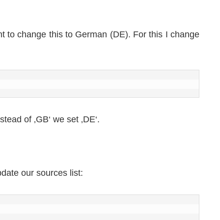
nt to change this to German (DE). For this I change
tead of ‚GB‘ we set ‚DE‘.
date our sources list: