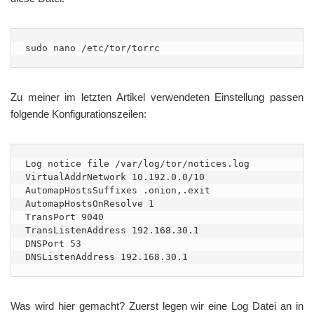
sudo nano /etc/tor/torrc
Zu meiner im letzten Artikel verwendeten Einstellung passen
folgende Konfigurationszeilen:
Log notice file /var/log/tor/notices.log

VirtualAddrNetwork 10.192.0.0/10

AutomapHostsSuffixes .onion,.exit

AutomapHostsOnResolve 1

TransPort 9040

TransListenAddress 192.168.30.1

DNSPort 53

DNSListenAddress 192.168.30.1
Was wird hier gemacht? Zuerst legen wir eine Log Datei an in