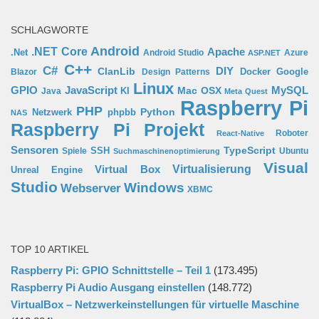
SCHLAGWORTE
Android
.NET Core
Apache
.Net
Android Studio
Azure
ASP.NET
C++
C#
ClanLib
DIY
Docker
Google
Blazor
Design Patterns
Linux
GPIO
MySQL
JavaScript
Mac OSX
Java
KI
Meta Quest
Raspberry Pi
PHP
Python
phpbb
Netzwerk
NAS
Raspberry Pi Projekt
Roboter
React-Native
Sensoren
TypeScript
SSH
Spiele
Ubuntu
Suchmaschinenoptimierung
Visual
Virtual Box
Virtualisierung
Unreal Engine
Studio
Windows
Webserver
XBMC
TOP 10 ARTIKEL
Raspberry Pi: GPIO Schnittstelle – Teil 1
(173.495)
Raspberry Pi Audio Ausgang einstellen
(148.772)
VirtualBox – Netzwerkeinstellungen für virtuelle Maschine