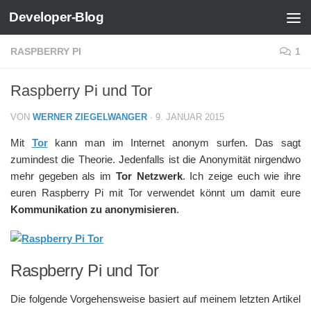
Developer-Blog
Zum Inhalt springen
RASPBERRY PI
1
Raspberry Pi und Tor
VON
WERNER ZIEGELWANGER
·
9. JANUAR 2015
Mit
Tor
kann man im Internet anonym surfen. Das sagt
zumindest die Theorie. Jedenfalls ist die Anonymität nirgendwo
mehr gegeben als im
Tor Netzwerk
. Ich zeige euch wie ihre
euren Raspberry Pi mit Tor verwendet könnt um damit eure
Kommunikation zu anonymisieren
.
Raspberry Pi und Tor
Die folgende Vorgehensweise basiert auf meinem letzten Artikel