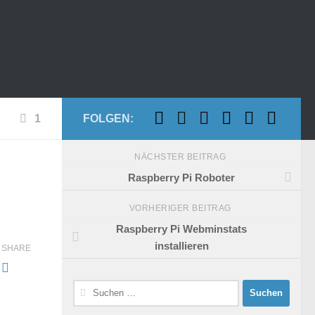
1
FOLGEN:
NÄCHSTER BEITRAG
Raspberry Pi Roboter
VORHERIGER BEITRAG
Raspberry Pi Webminstats
installieren
SHARE
Suchen
nach: