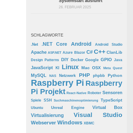
Systemstart ausführt
26. FEBRUAR 2025
SCHLAGWORTE
Android
.NET Core
.Net
Android Studio
C++
C#
Apache
ClanLib
Azure
Blazor
ASP.NET
GPIO
DIY
Docker
Google
Design Patterns
Java
Linux
JavaScript
Mac OSX
KI
Meta Quest
PHP
MySQL
Python
phpbb
Netzwerk
NAS
Raspberry Pi
Raspberry
Pi Projekt
Sensoren
Roboter
React-Native
TypeScript
SSH
Spiele
Suchmaschinenoptimierung
Virtual Box
Ubuntu
Unreal Engine
Visual Studio
Virtualisierung
Windows
Webserver
XBMC