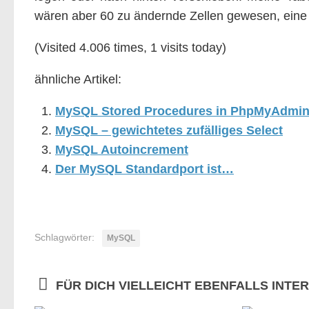
wären aber 60 zu ändernde Zellen gewesen, eine
(Visited 4.006 times, 1 visits today)
ähnliche Artikel:
MySQL Stored Procedures in PhpMyAdmi
MySQL – gewichtetes zufälliges Select
MySQL Autoincrement
Der MySQL Standardport ist…
Schlagwörter:
MySQL
FÜR DICH VIELLEICHT EBENFALLS INTE