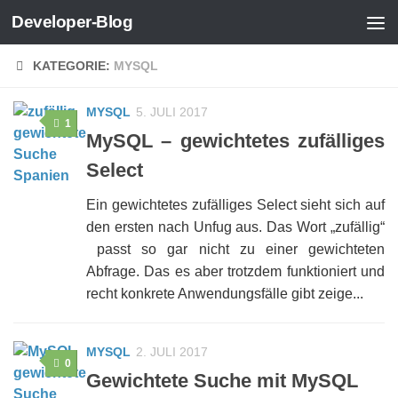
Developer-Blog
Zum Inhalt springen
KATEGORIE:
MYSQL
MYSQL
5. JULI 2017
1
MySQL – gewichtetes zufälliges
Select
Ein gewichtetes zufälliges Select sieht sich auf
den ersten nach Unfug aus. Das Wort „zufällig“
passt so gar nicht zu einer gewichteten
Abfrage. Das es aber trotzdem funktioniert und
recht konkrete Anwendungsfälle gibt zeige...
MYSQL
2. JULI 2017
0
Gewichtete Suche mit MySQL