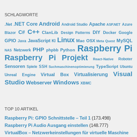
SCHLAGWORTE
Android
.NET Core
Apache
.Net
Android Studio
Azure
ASP.NET
C++
C#
ClanLib
DIY
Docker
Google
Blazor
Design Patterns
Linux
GPIO
MySQL
JavaScript
Mac OSX
Java
KI
Meta Quest
Raspberry Pi
PHP
Python
phpbb
Netzwerk
NAS
Raspberry Pi Projekt
Roboter
React-Native
Sensoren
TypeScript
SSH
Spiele
Ubuntu
Suchmaschinenoptimierung
Visual
Virtual Box
Virtualisierung
Unreal Engine
Studio
Windows
Webserver
XBMC
TOP 10 ARTIKEL
Raspberry Pi: GPIO Schnittstelle – Teil 1
(173.498)
Raspberry Pi Audio Ausgang einstellen
(148.777)
VirtualBox – Netzwerkeinstellungen für virtuelle Maschine