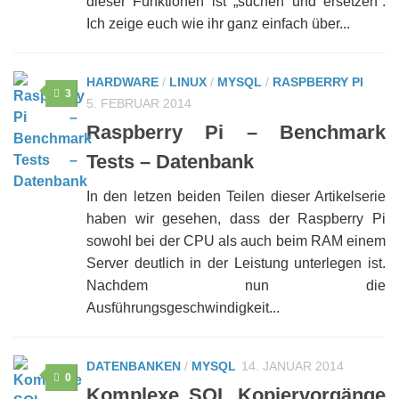
dieser Funktionen ist „suchen und ersetzen“.
Ich zeige euch wie ihr ganz einfach über...
HARDWARE
/
LINUX
/
MYSQL
/
RASPBERRY PI
3
5. FEBRUAR 2014
Raspberry Pi – Benchmark
Tests – Datenbank
In den letzen beiden Teilen dieser Artikelserie
haben wir gesehen, dass der Raspberry Pi
sowohl bei der CPU als auch beim RAM einem
Server deutlich in der Leistung unterlegen ist.
Nachdem nun die
Ausführungsgeschwindigkeit...
DATENBANKEN
/
MYSQL
14. JANUAR 2014
0
Komplexe SQL Kopiervorgänge