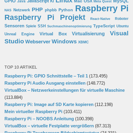
Linux
GPIO
MySQL
JavaScript
Mac OSX
Java
KI
Meta Quest
Raspberry Pi
PHP
Python
phpbb
Netzwerk
NAS
Raspberry Pi Projekt
Roboter
React-Native
Sensoren
TypeScript
SSH
Spiele
Ubuntu
Suchmaschinenoptimierung
Visual
Virtual Box
Virtualisierung
Unreal Engine
Studio
Windows
Webserver
XBMC
TOP 10 ARTIKEL
Raspberry Pi: GPIO Schnittstelle – Teil 1
(173.495)
Raspberry Pi Audio Ausgang einstellen
(148.772)
VirtualBox – Netzwerkeinstellungen für virtuelle Maschine
(113.884)
Raspberry Pi: Image auf SD Karte kopieren
(112.198)
Mein virtueller Raspberry Pi
(103.411)
Raspberry Pi – NOOBS Anleitung
(100.398)
VirtualBox – virtuelle Festplatte vergrößern
(87.313)
Raspberry Pi Touchscreen Bildschirmtastatur
(74.331)