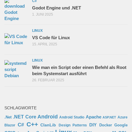
C#
Godot Engine und .NET
1. JUNI 2025
LINUX
VS Code für Linux
15. APRIL 2025
LINUX
Wie man ein Script oder einen Befehl als Root
beim Systemstart ausführt
26. FEBRUAR 2025
SCHLAGWORTE
Android
.NET Core
Apache
.Net
Android Studio
Azure
ASP.NET
C++
C#
ClanLib
DIY
Docker
Google
Blazor
Design Patterns