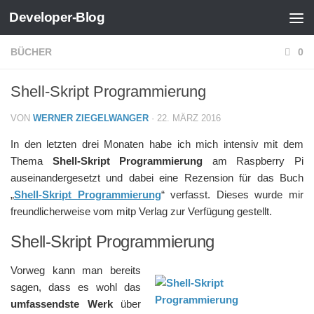
Developer-Blog
Zum Inhalt springen
BÜCHER
0
Shell-Skript Programmierung
VON
WERNER ZIEGELWANGER
·
22. MÄRZ 2016
In den letzten drei Monaten habe ich mich intensiv mit dem
Thema
Shell-Skript Programmierung
am Raspberry Pi
auseinandergesetzt und dabei eine Rezension für das Buch
„
Shell-Skript Programmierung
“ verfasst. Dieses wurde mir
freundlicherweise vom mitp Verlag zur Verfügung gestellt.
Shell-Skript Programmierung
Vorweg kann man bereits
sagen, dass es wohl das
umfassendste Werk
über