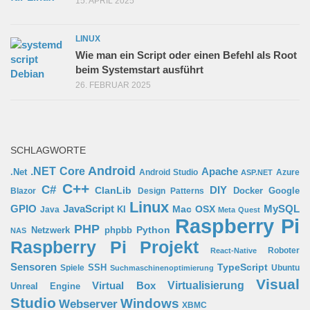
15. APRIL 2025
LINUX
Wie man ein Script oder einen Befehl als Root
beim Systemstart ausführt
26. FEBRUAR 2025
SCHLAGWORTE
Android
.NET Core
Apache
.Net
Android Studio
Azure
ASP.NET
C++
C#
ClanLib
DIY
Docker
Google
Blazor
Design Patterns
Linux
GPIO
MySQL
JavaScript
Mac OSX
Java
KI
Meta Quest
Raspberry Pi
PHP
Python
phpbb
Netzwerk
NAS
Raspberry Pi Projekt
Roboter
React-Native
Sensoren
TypeScript
SSH
Spiele
Ubuntu
Suchmaschinenoptimierung
Visual
Virtual Box
Virtualisierung
Unreal Engine
Studio
Windows
Webserver
XBMC