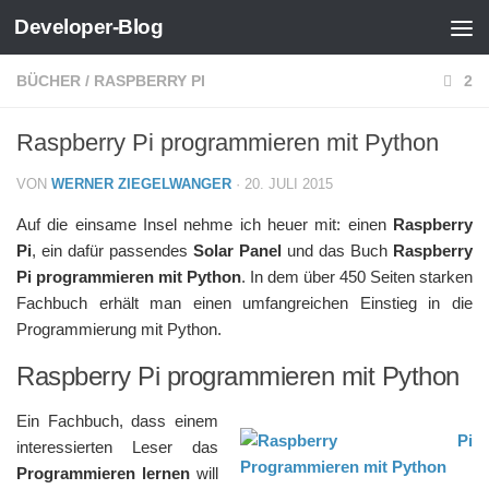
Developer-Blog
Zum Inhalt springen
BÜCHER
/
RASPBERRY PI
2
Raspberry Pi programmieren mit Python
VON
WERNER ZIEGELWANGER
·
20. JULI 2015
Auf die einsame Insel nehme ich heuer mit: einen
Raspberry
Pi
, ein dafür passendes
Solar Panel
und das Buch
Raspberry
Pi programmieren mit Python
. In dem über 450 Seiten starken
Fachbuch erhält man einen umfangreichen Einstieg in die
Programmierung mit Python.
Raspberry Pi programmieren mit Python
Ein Fachbuch, dass einem
interessierten Leser das
Programmieren lernen
will