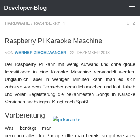
Developer-Blog
Zum Inhalt springen
HARDWARE
/
RASPBERRY PI
2
Raspberry Pi Karaoke Maschine
VON
WERNER ZIEGELWANGER
·
22. DEZEMBER 2013
Der Raspberry Pi kann mit wenig Aufwand und ohne große
Investitionen in eine Karaoke Maschine verwandelt werden.
Unglaublich, aber in wenigen Minuten kann man es sich
zuhause vor dem Fernseher gemütlich machen und laut, falsch
und voller Begeisterung die bekanntesten Songs in Karaoke
Versionen nachsingen. Klingt nach Spaß!
Vorbereitung
Was benötigt man
denn nun alles. Im Prinzip sollte man bereits so gut wie alles