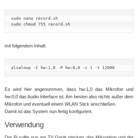
sudo nano record.sh

sudo chmod 755 record.sh
mit folgendem Inhalt:
alsaloop -C hw:1,0 -P hw:0,0 -c 1 -t 12000
Es wird hier angenommen, dass hw:1,0 das Mikrofon und
hw:0,0 das Audio Interface ist. Am besten also nichts außer dem
Mikrofon und eventuell einem WLAN Stick anschließen.
Damit ist das System nun fertig konfiguriert.
Verwendung
Der Pi sollte nun am TV Gerät stecken, das Mikrophon und der