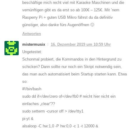
beschäftige mich recht viel mit Karaoke Maschinen und die
vernünftigen gibt es da erst so ab 100€ – 125€. Mit ’nem
Rasperry Pi + guten USB Mikro fährst du da definitiv
günstiger, also danke fürs Augenöffnen 🙂
Antworten
mistermusix
16. Dezember 2019 um 10:59 Uhr
Ungetestet:
Schonmal probiert, die Kommandos in den Hintergrund zu
schicken? Dann sollte nur noch ein Skript notwendig sein,
das man auch automatisiert beim Startup starten kann. Etwa
so:
#!/bin/bash
sudo dd if=/dev/zero of=/dev/fb0 # reicht hier nicht ein
einfaches „clear“??
sudo setterm -cursor off > /dev/tty1
pi-yt &
alsaloop -C hw:1,0 -P hw:0,0 -c 1 -t 12000 &