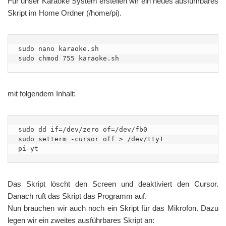
Für unser Karaoke System erstellen wir ein neues ausführbares
Skript im Home Ordner (/home/pi).
sudo nano karaoke.sh

sudo chmod 755 karaoke.sh
mit folgendem Inhalt:
sudo dd if=/dev/zero of=/dev/fb0

sudo setterm -cursor off > /dev/tty1

pi-yt
Das Skript löscht den Screen und deaktiviert den Cursor.
Danach ruft das Skript das Programm auf.
Nun brauchen wir auch noch ein Skript für das Mikrofon. Dazu
legen wir ein zweites ausführbares Skript an: