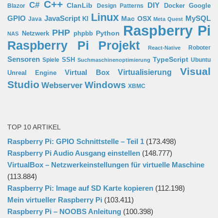
C++
C#
ClanLib
DIY
Docker
Google
Blazor
Design Patterns
Linux
GPIO
MySQL
JavaScript
Mac OSX
Java
KI
Meta Quest
Raspberry Pi
PHP
Python
phpbb
Netzwerk
NAS
Raspberry Pi Projekt
Roboter
React-Native
Sensoren
TypeScript
SSH
Spiele
Ubuntu
Suchmaschinenoptimierung
Visual
Virtual Box
Virtualisierung
Unreal Engine
Studio
Windows
Webserver
XBMC
TOP 10 ARTIKEL
Raspberry Pi: GPIO Schnittstelle – Teil 1
(173.498)
Raspberry Pi Audio Ausgang einstellen
(148.777)
VirtualBox – Netzwerkeinstellungen für virtuelle Maschine
(113.884)
Raspberry Pi: Image auf SD Karte kopieren
(112.198)
Mein virtueller Raspberry Pi
(103.411)
Raspberry Pi – NOOBS Anleitung
(100.398)