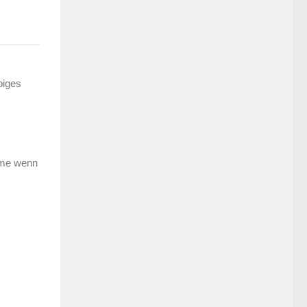
biges
leme wenn