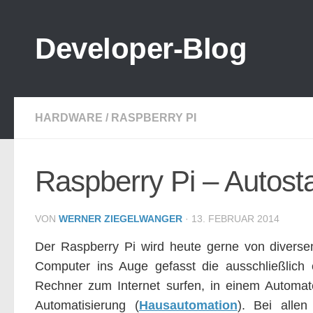
Zum Inhalt springen
Developer-Blog
HARDWARE
/
RASPBERRY PI
Raspberry Pi – Autos
VON
WERNER ZIEGELWANGER
·
13. FEBRUAR 2014
Der Raspberry Pi wird heute gerne von diversen
Computer ins Auge gefasst die ausschließlich 
Rechner zum Internet surfen, in einem Automa
Automatisierung (
Hausautomation
). Bei alle