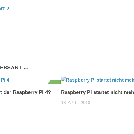
rt 2
RESSANT …
8
 der Raspberry Pi 4?
Raspberry Pi startet nicht meh
13. APRIL 2018