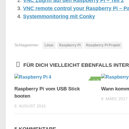
VNC Zugriff auf den Raspberry Pi – Teil 2
VNC remote control your Raspberry Pi – Pa
Systemmonitoring mit Conky
Schlagwörter:
Linux
Raspberry Pi
Raspberry Pi Projekt
FÜR DICH VIELLEICHT EBENFALLS INTE
3
Raspberry Pi vom USB Stick
Wann kommt
booten
9. MÄRZ 2017
8. AUGUST 2016