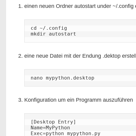
einen neuen Ordner autostart under ~/.config 
cd ~/.config

mkdir autostart
eine neue Datei mit der Endung .dektop erstel
nano mypython.desktop
Konfiguration um ein Programm auszuführen
[Desktop Entry]

Name=MyPython

Exec=python mypython.py
