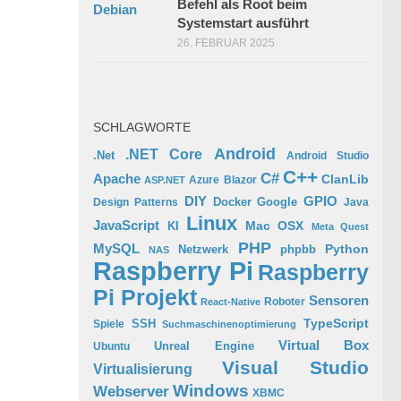
Befehl als Root beim
Systemstart ausführt
26. FEBRUAR 2025
SCHLAGWORTE
Android
.NET Core
.Net
Android Studio
C++
C#
Apache
ClanLib
Azure
Blazor
ASP.NET
GPIO
DIY
Docker
Google
Design Patterns
Java
Linux
JavaScript
Mac OSX
KI
Meta Quest
PHP
MySQL
Python
phpbb
Netzwerk
NAS
Raspberry Pi
Raspberry
Pi Projekt
Sensoren
Roboter
React-Native
TypeScript
SSH
Spiele
Suchmaschinenoptimierung
Virtual Box
Ubuntu
Unreal Engine
Visual Studio
Virtualisierung
Windows
Webserver
XBMC