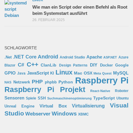
LINUX
Wie man ein Script oder einen Befehl als Root
beim Systemstart ausführt
26. FEBRUAR 2025
SCHLAGWORTE
Android
.NET Core
Apache
.Net
Android Studio
Azure
ASP.NET
C++
C#
ClanLib
DIY
Docker
Google
Blazor
Design Patterns
Linux
GPIO
MySQL
JavaScript
Mac OSX
Java
KI
Meta Quest
Raspberry Pi
PHP
Python
phpbb
Netzwerk
NAS
Raspberry Pi Projekt
Roboter
React-Native
Sensoren
TypeScript
SSH
Spiele
Ubuntu
Suchmaschinenoptimierung
Visual
Virtual Box
Virtualisierung
Unreal Engine
Studio
Windows
Webserver
XBMC