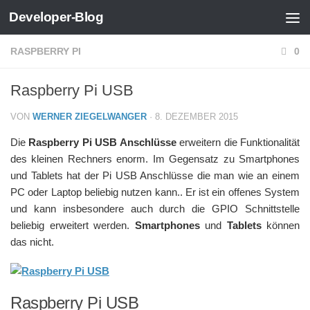
Developer-Blog
Zum Inhalt springen
RASPBERRY PI
0
Raspberry Pi USB
VON
WERNER ZIEGELWANGER
·
8. DEZEMBER 2015
Die
Raspberry Pi USB Anschlüsse
erweitern die Funktionalität
des kleinen Rechners enorm. Im Gegensatz zu Smartphones
und Tablets hat der Pi USB Anschlüsse die man wie an einem
PC oder Laptop beliebig nutzen kann.. Er ist ein offenes System
und kann insbesondere auch durch die GPIO Schnittstelle
beliebig erweitert werden.
Smartphones
und
Tablets
können
das nicht.
Raspberry Pi USB