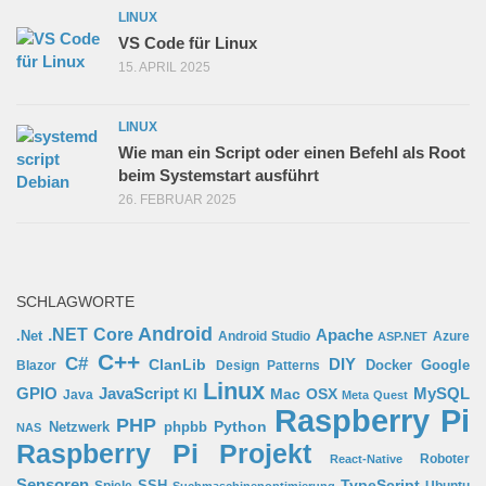
LINUX
VS Code für Linux
15. APRIL 2025
LINUX
Wie man ein Script oder einen Befehl als Root
beim Systemstart ausführt
26. FEBRUAR 2025
SCHLAGWORTE
Android
.NET Core
Apache
.Net
Android Studio
Azure
ASP.NET
C++
C#
ClanLib
DIY
Docker
Google
Blazor
Design Patterns
Linux
GPIO
MySQL
JavaScript
Mac OSX
Java
KI
Meta Quest
Raspberry Pi
PHP
Python
phpbb
Netzwerk
NAS
Raspberry Pi Projekt
Roboter
React-Native
Sensoren
TypeScript
SSH
Spiele
Ubuntu
Suchmaschinenoptimierung