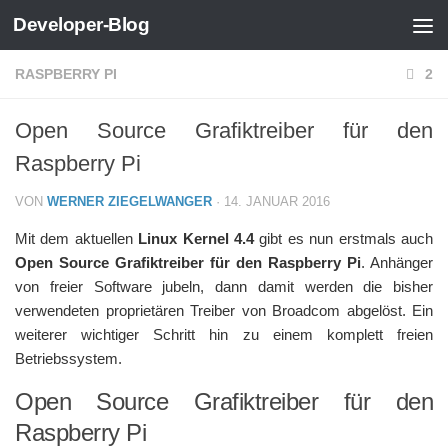
Developer-Blog
Zum Inhalt springen
RASPBERRY PI
2
Open Source Grafiktreiber für den
Raspberry Pi
VON
WERNER ZIEGELWANGER
·
14. JANUAR 2016
Mit dem aktuellen
Linux Kernel 4.4
gibt es nun erstmals auch
Open Source Grafiktreiber für den Raspberry Pi
. Anhänger
von freier Software jubeln, dann damit werden die bisher
verwendeten proprietären Treiber von Broadcom abgelöst. Ein
weiterer wichtiger Schritt hin zu einem komplett freien
Betriebssystem.
Open Source Grafiktreiber für den
Raspberry Pi