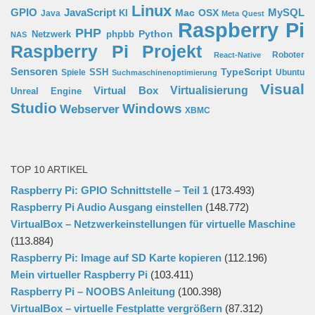
Linux
GPIO
MySQL
JavaScript
Mac OSX
Java
KI
Meta Quest
Raspberry Pi
PHP
Python
phpbb
Netzwerk
NAS
Raspberry Pi Projekt
Roboter
React-Native
Sensoren
TypeScript
SSH
Spiele
Ubuntu
Suchmaschinenoptimierung
Visual
Virtual Box
Virtualisierung
Unreal Engine
Studio
Windows
Webserver
XBMC
TOP 10 ARTIKEL
Raspberry Pi: GPIO Schnittstelle – Teil 1
(173.493)
Raspberry Pi Audio Ausgang einstellen
(148.772)
VirtualBox – Netzwerkeinstellungen für virtuelle Maschine
(113.884)
Raspberry Pi: Image auf SD Karte kopieren
(112.196)
Mein virtueller Raspberry Pi
(103.411)
Raspberry Pi – NOOBS Anleitung
(100.398)
VirtualBox – virtuelle Festplatte vergrößern
(87.312)