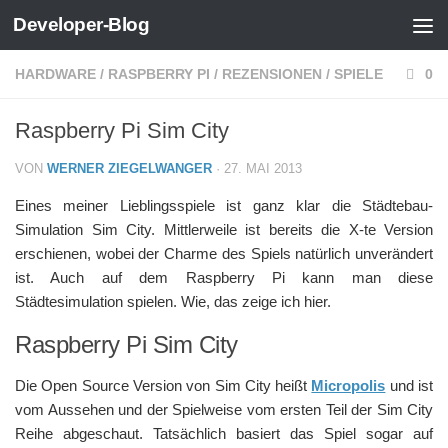
Developer-Blog
Zum Inhalt springen
HARDWARE
/
RASPBERRY PI
/
REZENSIONEN
/
SPIELE
0
Raspberry Pi Sim City
VON
WERNER ZIEGELWANGER
·
27. MAI 2013
Eines meiner Lieblingsspiele ist ganz klar die Städtebau-
Simulation Sim City. Mittlerweile ist bereits die X-te Version
erschienen, wobei der Charme des Spiels natürlich unverändert
ist. Auch auf dem Raspberry Pi kann man diese
Städtesimulation spielen. Wie, das zeige ich hier.
Raspberry Pi Sim City
Die Open Source Version von Sim City heißt
Micropolis
und ist
vom Aussehen und der Spielweise vom ersten Teil der Sim City
Reihe abgeschaut. Tatsächlich basiert das Spiel sogar auf