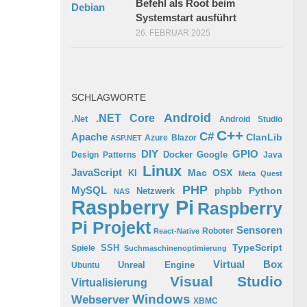
Befehl als Root beim
Systemstart ausführt
26. FEBRUAR 2025
SCHLAGWORTE
Android
.NET Core
.Net
Android Studio
C++
C#
Apache
ClanLib
Azure
Blazor
ASP.NET
GPIO
DIY
Docker
Google
Design Patterns
Java
Linux
JavaScript
Mac OSX
KI
Meta Quest
PHP
MySQL
Python
phpbb
Netzwerk
NAS
Raspberry Pi
Raspberry
Pi Projekt
Sensoren
Roboter
React-Native
TypeScript
SSH
Spiele
Suchmaschinenoptimierung
Virtual Box
Ubuntu
Unreal Engine
Visual Studio
Virtualisierung
Windows
Webserver
XBMC