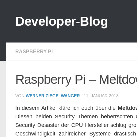
Zum Inhalt springen
Developer-Blog
RASPBERRY PI
Raspberry Pi – Meltd
VON
WERNER ZIEGELWANGER
·
11. JANUAR 2018
In diesem Artikel kläre ich euch über die
Meltdo
Diesen beiden Security Themen beherrschten d
Security Desaster der CPU Hersteller schlug gro
Geschwindigkeit zahlreicher Systeme drastisch