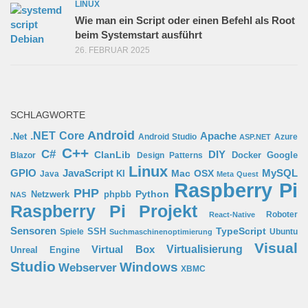
LINUX
Wie man ein Script oder einen Befehl als Root
beim Systemstart ausführt
26. FEBRUAR 2025
SCHLAGWORTE
Android
.NET Core
Apache
.Net
Android Studio
Azure
ASP.NET
C++
C#
ClanLib
DIY
Docker
Google
Blazor
Design Patterns
Linux
GPIO
MySQL
JavaScript
Mac OSX
Java
KI
Meta Quest
Raspberry Pi
PHP
Python
phpbb
Netzwerk
NAS
Raspberry Pi Projekt
Roboter
React-Native
Sensoren
TypeScript
SSH
Spiele
Ubuntu
Suchmaschinenoptimierung
Visual
Virtual Box
Virtualisierung
Unreal Engine
Studio
Windows
Webserver
XBMC