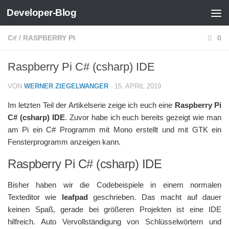
Developer-Blog
Zum Inhalt springen
C#
/
RASPBERRY PI
0
Raspberry Pi C# (csharp) IDE
VON
WERNER ZIEGELWANGER
·
15. APRIL 2019
Im letzten Teil der Artikelserie zeige ich euch eine
Raspberry Pi
C# (csharp) IDE
. Zuvor habe ich euch bereits gezeigt wie man
am Pi ein C# Programm mit Mono erstellt und mit GTK ein
Fensterprogramm anzeigen kann.
Raspberry Pi C# (csharp) IDE
Bisher haben wir die Codebeispiele in einem normalen
Texteditor wie
leafpad
geschrieben. Das macht auf dauer
keinen Spaß, gerade bei größeren Projekten ist eine IDE
hilfreich. Auto Vervollständigung von Schlüsselwörtern und