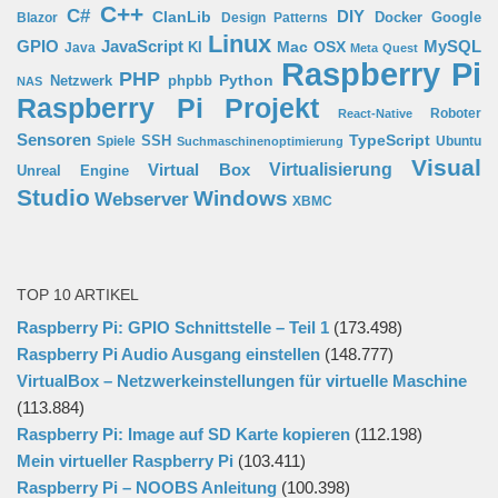
C++
C#
ClanLib
DIY
Docker
Google
Blazor
Design Patterns
Linux
GPIO
MySQL
JavaScript
Mac OSX
Java
KI
Meta Quest
Raspberry Pi
PHP
Python
phpbb
Netzwerk
NAS
Raspberry Pi Projekt
Roboter
React-Native
Sensoren
TypeScript
SSH
Spiele
Ubuntu
Suchmaschinenoptimierung
Visual
Virtual Box
Virtualisierung
Unreal Engine
Studio
Windows
Webserver
XBMC
TOP 10 ARTIKEL
Raspberry Pi: GPIO Schnittstelle – Teil 1
(173.498)
Raspberry Pi Audio Ausgang einstellen
(148.777)
VirtualBox – Netzwerkeinstellungen für virtuelle Maschine
(113.884)
Raspberry Pi: Image auf SD Karte kopieren
(112.198)
Mein virtueller Raspberry Pi
(103.411)
Raspberry Pi – NOOBS Anleitung
(100.398)