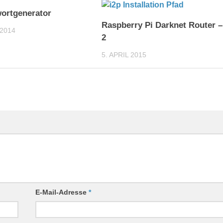
5
ortgenerator
Raspberry Pi Darknet Router – 
2014
2
5. APRIL 2015
E-Mail-Adresse
*