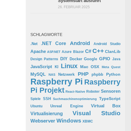
Systemstart ausführt
26. FEBRUAR 2025
SCHLAGWORTE
Android
.NET Core
.Net
Android Studio
C++
C#
Apache
ClanLib
Azure
Blazor
ASP.NET
GPIO
DIY
Docker
Google
Design Patterns
Java
Linux
JavaScript
Mac OSX
KI
Meta Quest
PHP
MySQL
Python
phpbb
Netzwerk
NAS
Raspberry Pi
Raspberry
Pi Projekt
Sensoren
Roboter
React-Native
TypeScript
SSH
Spiele
Suchmaschinenoptimierung
Virtual Box
Ubuntu
Unreal Engine
Visual Studio
Virtualisierung
Windows
Webserver
XBMC