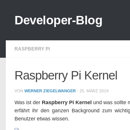
Zum Inhalt springen
Developer-Blog
RASPBERRY PI
Raspberry Pi Kernel
VON
WERNER ZIEGELWANGER
·
25. MÄRZ 2019
Was ist der
Raspberry Pi Kernel
und was sollte 
erfährt ihr den ganzen Background zum wicht
Benutzer etwas wissen.