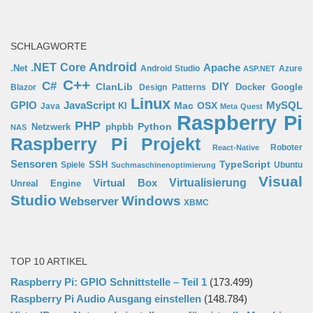
SCHLAGWORTE
Android
.NET Core
Apache
.Net
Android Studio
Azure
ASP.NET
C++
C#
ClanLib
DIY
Docker
Google
Blazor
Design Patterns
Linux
GPIO
MySQL
JavaScript
Mac OSX
Java
KI
Meta Quest
Raspberry Pi
PHP
Python
phpbb
Netzwerk
NAS
Raspberry Pi Projekt
Roboter
React-Native
Sensoren
TypeScript
SSH
Spiele
Ubuntu
Suchmaschinenoptimierung
Visual
Virtual Box
Virtualisierung
Unreal Engine
Studio
Windows
Webserver
XBMC
TOP 10 ARTIKEL
Raspberry Pi: GPIO Schnittstelle – Teil 1
(173.499)
Raspberry Pi Audio Ausgang einstellen
(148.784)