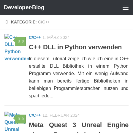
Developer-Blog
Zum Inhalt springen
KATEGORIE:
C/C++
C/C++
1. MÄRZ 2024
0
C++ DLL in Python verwenden
In diesem Tutorial zeige ich wie ich eine in C++
erstellte DLL Bibliothek in einem Python
Programm verwende. Mit ein wenig Aufwand
kann man bereits fertige Bibliotheken in
beliebigen Programmiersprachen nutzen und
spart jede...
C/C++
12. FEBRUAR 2024
0
Meta Quest 3 Unreal Engine