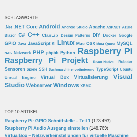
SCHLAGWORTE
Android
.NET Core
Apache
.Net
Android Studio
Azure
ASP.NET
C++
C#
ClanLib
DIY
Docker
Google
Blazor
Design Patterns
Linux
GPIO
MySQL
JavaScript
Mac OSX
Java
KI
Meta Quest
Raspberry Pi
PHP
Python
phpbb
Netzwerk
NAS
Raspberry Pi Projekt
Roboter
React-Native
Sensoren
TypeScript
SSH
Spiele
Ubuntu
Suchmaschinenoptimierung
Visual
Virtual Box
Virtualisierung
Unreal Engine
Studio
Windows
Webserver
XBMC
TOP 10 ARTIKEL
Raspberry Pi: GPIO Schnittstelle – Teil 1
(173.493)
Raspberry Pi Audio Ausgang einstellen
(148.769)
VirtualBox – Netzwerkeinstellungen für virtuelle Maschine