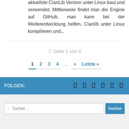
aktuellste ClanLib Version unter Linux baut und
verwendet. Mittlerweile findet man die Engine
auf GitHub, man kann bei der
Weiterentwicklung helfen. Clanlib unter Linux
kompilieren und...
Seite 1 von 6
1
2
3
4
...
»
Letzte »
FOLGEN:
Suchen
nach: