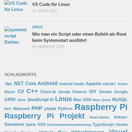
VS Code für Linux
15. APRIL 2025
LINUX
Wie man ein Script oder einen Befehl als Root
beim Systemstart ausführt
26. FEBRUAR 2025
SCHLAGWORTE
Android
.NET Core
Apache
.Net
Android Studio
Azure
ASP.NET
C++
C#
ClanLib
DIY
Docker
Google
Blazor
Design Patterns
Linux
GPIO
MySQL
JavaScript
Mac OSX
Java
KI
Meta Quest
Raspberry Pi
PHP
Python
phpbb
Netzwerk
NAS
Raspberry Pi Projekt
Roboter
React-Native
Sensoren
TypeScript
SSH
Spiele
Ubuntu
Suchmaschinenoptimierung
Visual