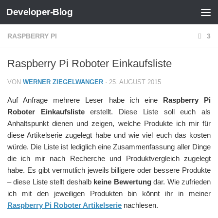
Developer-Blog
Zum Inhalt springen
RASPBERRY PI
3
Raspberry Pi Roboter Einkaufsliste
VON
WERNER ZIEGELWANGER
·
25. AUGUST 2015
Auf Anfrage mehrere Leser habe ich eine
Raspberry Pi
Roboter Einkaufsliste
erstellt. Diese Liste soll euch als
Anhaltspunkt dienen und zeigen, welche Produkte ich mir für
diese Artikelserie zugelegt habe und wie viel euch das kosten
würde. Die Liste ist lediglich eine Zusammenfassung aller Dinge
die ich mir nach Recherche und Produktvergleich zugelegt
habe. Es gibt vermutlich jeweils billigere oder bessere Produkte
– diese Liste stellt deshalb
keine Bewertung
dar. Wie zufrieden
ich mit den jeweiligen Produkten bin könnt ihr in meiner
Raspberry Pi Roboter Artikelserie
nachlesen.