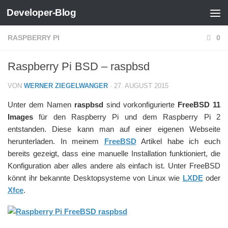
Developer-Blog
Zum Inhalt springen
RASPBERRY PI
0
Raspberry Pi BSD – raspbsd
VON
WERNER ZIEGELWANGER
·
27. AUGUST 2015
Unter dem Namen
raspbsd
sind vorkonfigurierte
FreeBSD 11
Images
für den Raspberry Pi und dem Raspberry Pi 2
entstanden. Diese kann man auf einer eigenen Webseite
herunterladen. In meinem
FreeBSD
Artikel habe ich euch
bereits gezeigt, dass eine manuelle Installation funktioniert, die
Konfiguration aber alles andere als einfach ist. Unter FreeBSD
könnt ihr bekannte Desktopsysteme von Linux wie
LXDE
oder
Xfce
.