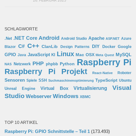
26. FEBRUAR 2025
SCHLAGWORTE
Android
.NET Core
Apache
.Net
Android Studio
Azure
ASP.NET
C++
C#
ClanLib
DIY
Docker
Google
Blazor
Design Patterns
Linux
GPIO
MySQL
JavaScript
Mac OSX
Java
KI
Meta Quest
Raspberry Pi
PHP
Python
phpbb
Netzwerk
NAS
Raspberry Pi Projekt
Roboter
React-Native
Sensoren
TypeScript
SSH
Spiele
Ubuntu
Suchmaschinenoptimierung
Visual
Virtual Box
Virtualisierung
Unreal Engine
Studio
Windows
Webserver
XBMC
TOP 10 ARTIKEL
Raspberry Pi: GPIO Schnittstelle – Teil 1
(173.493)