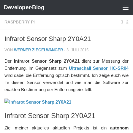
Developer-Blog
Zum Inhalt springen
RASPBERRY PI
2
Infrarot Sensor Sharp 2Y0A21
VON
WERNER ZIEGELWANGER
·
3. JULI 2015
Der
Infrarot Sensor Sharp 2Y0A21
dient zur Messung der
Entfernung. Im Gegensatz zum
Ultraschall Sensor HC-SR04
wird dabei die Entfernung optisch bestimmt. Ich zeige euch wie
ihr diesen Sensor verwendet und wie man die Software zur
exakten Bestimmung der Entfernung einstellt.
Infrarot Sensor Sharp 2Y0A21
Ziel meiner aktuelles aktuellen Projekts ist ein
autonom