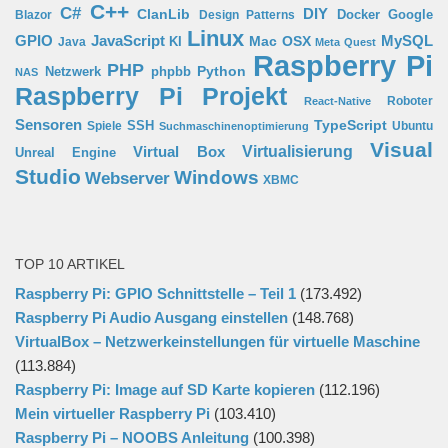
C++
C#
ClanLib
DIY
Docker
Google
Blazor
Design Patterns
Linux
GPIO
MySQL
JavaScript
Mac OSX
Java
KI
Meta Quest
Raspberry Pi
PHP
Python
phpbb
Netzwerk
NAS
Raspberry Pi Projekt
Roboter
React-Native
Sensoren
TypeScript
SSH
Spiele
Ubuntu
Suchmaschinenoptimierung
Visual
Virtual Box
Virtualisierung
Unreal Engine
Studio
Windows
Webserver
XBMC
TOP 10 ARTIKEL
Raspberry Pi: GPIO Schnittstelle – Teil 1
(173.492)
Raspberry Pi Audio Ausgang einstellen
(148.768)
VirtualBox – Netzwerkeinstellungen für virtuelle Maschine
(113.884)
Raspberry Pi: Image auf SD Karte kopieren
(112.196)
Mein virtueller Raspberry Pi
(103.410)
Raspberry Pi – NOOBS Anleitung
(100.398)