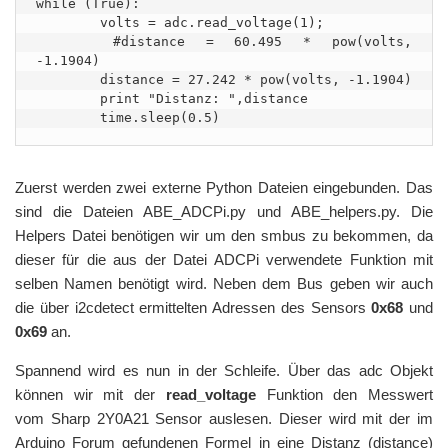
while (True):

	volts = adc.read_voltage(1);

	#distance = 60.495 * pow(volts, 
-1.1904)

	distance = 27.242 * pow(volts, -1.1904)

	print "Distanz: ",distance

Zuerst werden zwei externe Python Dateien eingebunden. Das
sind die Dateien ABE_ADCPi.py und ABE_helpers.py. Die
Helpers Datei benötigen wir um den smbus zu bekommen, da
dieser für die aus der Datei ADCPi verwendete Funktion mit
selben Namen benötigt wird. Neben dem Bus geben wir auch
die über i2cdetect ermittelten Adressen des Sensors
0x68
und
0x69
an.
Spannend wird es nun in der Schleife. Über das adc Objekt
können wir mit der
read_voltage
Funktion den Messwert
vom Sharp 2Y0A21 Sensor auslesen. Dieser wird mit der im
Arduino Forum gefundenen Formel in eine Distanz (distance)