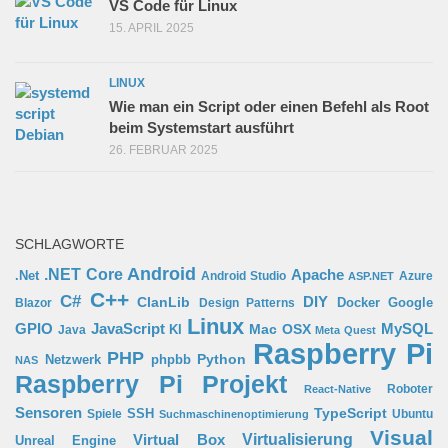
VS Code für Linux
15. APRIL 2025
LINUX
Wie man ein Script oder einen Befehl als Root
beim Systemstart ausführt
26. FEBRUAR 2025
SCHLAGWORTE
Android
.NET Core
Apache
.Net
Android Studio
Azure
ASP.NET
C++
C#
ClanLib
DIY
Docker
Google
Blazor
Design Patterns
Linux
GPIO
MySQL
JavaScript
Mac OSX
Java
KI
Meta Quest
Raspberry Pi
PHP
Python
phpbb
Netzwerk
NAS
Raspberry Pi Projekt
Roboter
React-Native
Sensoren
TypeScript
SSH
Spiele
Ubuntu
Suchmaschinenoptimierung
Visual
Virtual Box
Virtualisierung
Unreal Engine