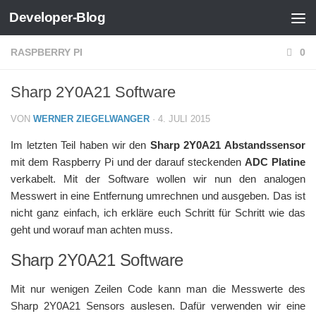
Developer-Blog
Zum Inhalt springen
RASPBERRY PI
0
Sharp 2Y0A21 Software
VON
WERNER ZIEGELWANGER
·
4. JULI 2015
Im letzten Teil haben wir den
Sharp 2Y0A21 Abstandssensor
mit dem Raspberry Pi und der darauf steckenden
ADC Platine
verkabelt. Mit der Software wollen wir nun den analogen
Messwert in eine Entfernung umrechnen und ausgeben. Das ist
nicht ganz einfach, ich erkläre euch Schritt für Schritt wie das
geht und worauf man achten muss.
Sharp 2Y0A21 Software
Mit nur wenigen Zeilen Code kann man die Messwerte des
Sharp 2Y0A21 Sensors auslesen. Dafür verwenden wir eine