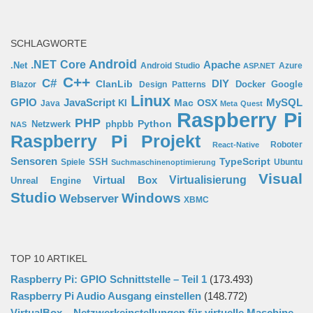
SCHLAGWORTE
Android
.NET Core
Apache
.Net
Android Studio
Azure
ASP.NET
C++
C#
ClanLib
DIY
Docker
Google
Blazor
Design Patterns
Linux
GPIO
MySQL
JavaScript
Mac OSX
Java
KI
Meta Quest
Raspberry Pi
PHP
Python
phpbb
Netzwerk
NAS
Raspberry Pi Projekt
Roboter
React-Native
Sensoren
TypeScript
SSH
Spiele
Ubuntu
Suchmaschinenoptimierung
Visual
Virtual Box
Virtualisierung
Unreal Engine
Studio
Windows
Webserver
XBMC
TOP 10 ARTIKEL
Raspberry Pi: GPIO Schnittstelle – Teil 1
(173.493)
Raspberry Pi Audio Ausgang einstellen
(148.772)
VirtualBox – Netzwerkeinstellungen für virtuelle Maschine