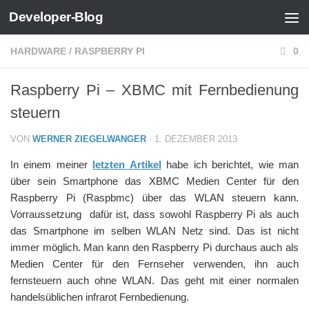
Developer-Blog
Zum Inhalt springen
HARDWARE
/
RASPBERRY PI
0
Raspberry Pi – XBMC mit Fernbedienung
steuern
VON
WERNER ZIEGELWANGER
·
1. DEZEMBER 2013
In einem meiner
letzten Artikel
habe ich berichtet, wie man
über sein Smartphone das XBMC Medien Center für den
Raspberry Pi (Raspbmc) über das WLAN steuern kann.
Vorraussetzung dafür ist, dass sowohl Raspberry Pi als auch
das Smartphone im selben WLAN Netz sind. Das ist nicht
immer möglich. Man kann den Raspberry Pi durchaus auch als
Medien Center für den Fernseher verwenden, ihn auch
fernsteuern auch ohne WLAN. Das geht mit einer normalen
handelsüblichen infrarot Fernbedienung.