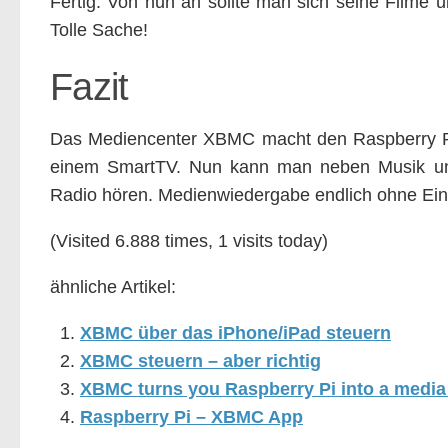
Fertig. Von nun an sollte man sich seine Filme
Tolle Sache!
Fazit
Das Mediencenter XBMC macht den Raspberry Pi
einem SmartTV. Nun kann man neben Musik un
Radio hören. Medienwiedergabe endlich ohne Ei
(Visited 6.888 times, 1 visits today)
ähnliche Artikel:
XBMC über das iPhone/iPad steuern
XBMC steuern – aber richtig
XBMC turns you Raspberry Pi into a media
Raspberry Pi – XBMC App