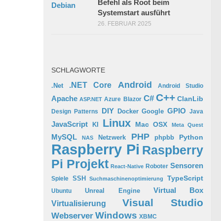
Befehl als Root beim
Systemstart ausführt
26. FEBRUAR 2025
SCHLAGWORTE
Android
.NET Core
.Net
Android Studio
C++
C#
Apache
ClanLib
Azure
Blazor
ASP.NET
GPIO
DIY
Docker
Google
Design Patterns
Java
Linux
JavaScript
Mac OSX
KI
Meta Quest
PHP
MySQL
Python
phpbb
Netzwerk
NAS
Raspberry Pi
Raspberry
Pi Projekt
Sensoren
Roboter
React-Native
TypeScript
SSH
Spiele
Suchmaschinenoptimierung
Virtual Box
Ubuntu
Unreal Engine
Visual Studio
Virtualisierung
Windows
Webserver
XBMC