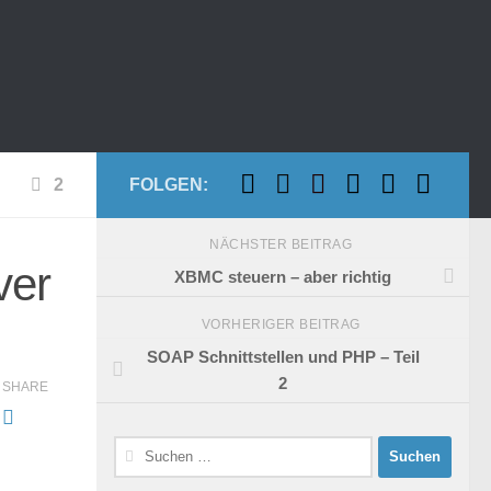
2
FOLGEN:
NÄCHSTER BEITRAG
ver
XBMC steuern – aber richtig
VORHERIGER BEITRAG
SOAP Schnittstellen und PHP – Teil
2
SHARE
Suchen
nach: