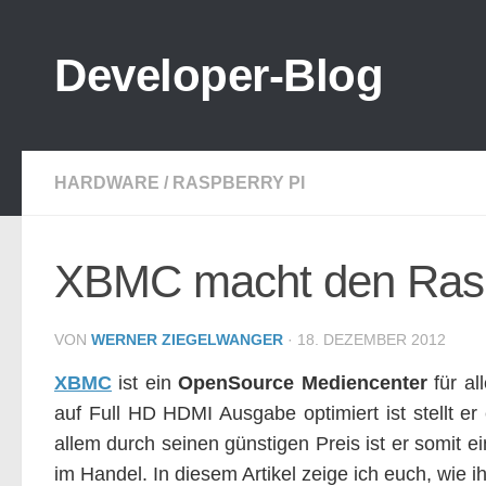
Zum Inhalt springen
Developer-Blog
HARDWARE
/
RASPBERRY PI
XBMC macht den Rasp
VON
WERNER ZIEGELWANGER
·
18. DEZEMBER 2012
XBMC
ist ein
OpenSource Mediencenter
für al
auf Full HD HDMI Ausgabe optimiert ist stellt er
allem durch seinen günstigen Preis ist er somit e
im Handel. In diesem Artikel zeige ich euch, wie i