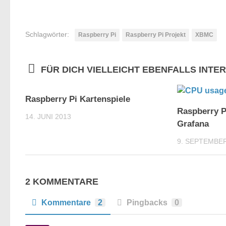
Schlagwörter:
Raspberry Pi
Raspberry Pi Projekt
XBMC
FÜR DICH VIELLEICHT EBENFALLS INTE
2
Raspberry Pi Kartenspiele
Raspberry P
14. JUNI 2013
Grafana
9. SEPTEMBER
2 KOMMENTARE
Kommentare
2
Pingbacks
0