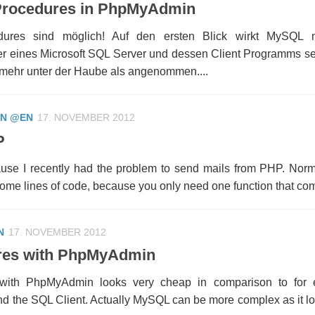
Procedures in PhpMyAdmin
ures sind möglich! Auf den ersten Blick wirkt MySQL 
eines Microsoft SQL Server und dessen Client Programms sehr
mehr unter der Haube als angenommen....
IN @EN
17. NOVEMBER 2012
P
cause I recently had the problem to send mails from PHP. Norm
ome lines of code, because you only need one function that com
N
17. NOVEMBER 2012
res with PhpMyAdmin
L with PhpMyAdmin looks very cheap in comparison to for
d the SQL Client. Actually MySQL can be more complex as it lo