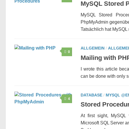
MySQL Stored 
MySQL Stored Proced
PhpMyAdmin gegenüber 
Tatsächlich hat MySQL 
ALLGEMEIN
/
ALLGEME
0
Mailing with PH
I wrote this article be
can be done with only s
DATABASE
/
MYSQL @E
4
Stored Procedu
At first sight, MySQ
Microsoft SQL Server an