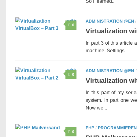
So I learned...
ADMINISTRATION @EN
0
Virtualization wi
In part 3 of this article
machine. Settings
ADMINISTRATION @EN
0
Virtualization wi
In this part of my seri
system. In part one we
Now we...
PHP
/
PROGRAMMIEREN
0