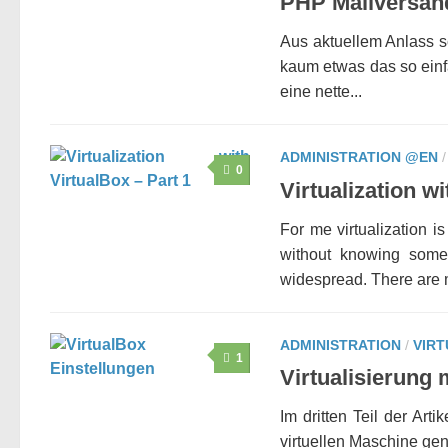
PHP Mailversan
Aus aktuellem Anlass s
kaum etwas das so einf
eine nette...
ADMINISTRATION @EN
0
Virtualization wi
For me virtualization 
without knowing someth
widespread. There are 
ADMINISTRATION
/
VIRT
1
Virtualisierung m
Im dritten Teil der Art
virtuellen Maschine ge