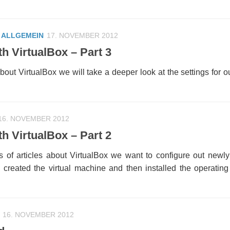
/
ALLGEMEIN
17. NOVEMBER 2012
th VirtualBox – Part 3
 about VirtualBox we will take a deeper look at the settings for ou
16. NOVEMBER 2012
th VirtualBox – Part 2
es of articles about VirtualBox we want to configure out newl
 created the virtual machine and then installed the operating
16. NOVEMBER 2012