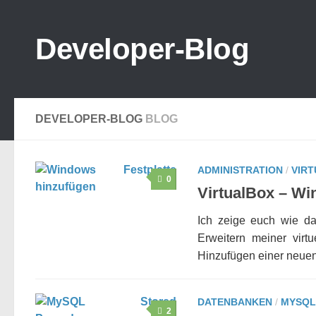
Zum Inhalt springen
Developer-Blog
DEVELOPER-BLOG
BLOG
ADMINISTRATION
/
VIRT
0
VirtualBox – Wi
Ich zeige euch wie da
Erweitern meiner vir
Hinzufügen einer neuen 
DATENBANKEN
/
MYSQL
2