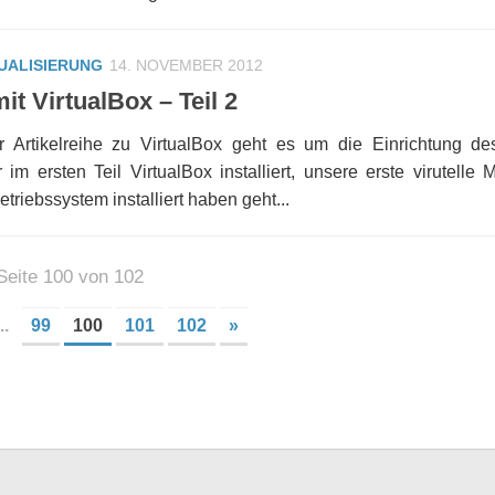
UALISIERUNG
14. NOVEMBER 2012
it VirtualBox – Teil 2
r Artikelreihe zu VirtualBox geht es um die Einrichtung d
m ersten Teil VirtualBox installiert, unsere erste virutelle 
etriebssystem installiert haben geht...
Seite 100 von 102
..
99
100
101
102
»