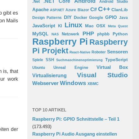
Android
.NET Core
.Net
Android Studio
C++
C#
Apache
ClanLib
Azure
Blazor
ASP.NET
 gibt es
GPIO
DIY
Docker
Google
Design Patterns
Java
on Mails
Linux
JavaScript
Mac OSX
KI
Meta Quest
PHP
MySQL
Python
phpbb
Netzwerk
NAS
Raspberry Pi
Raspberry
Pi Projekt
Sensoren
Roboter
React-Native
TypeScript
SSH
Spiele
Suchmaschinenoptimierung
Virtual Box
Ubuntu
Unreal Engine
is, that
Visual Studio
Virtualisierung
our work
Windows
Webserver
XBMC
TOP 10 ARTIKEL
Raspberry Pi: GPIO Schnittstelle – Teil 1
(173.493)
eiten der
Raspberry Pi Audio Ausgang einstellen