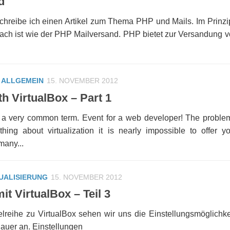
d
chreibe ich einen Artikel zum Thema PHP und Mails. Im Prinzip
ach ist wie der PHP Mailversand. PHP bietet zur Versandung v
/
ALLGEMEIN
15. NOVEMBER 2012
th VirtualBox – Part 1
is a very common term. Event for a web developer! The problem 
ing about virtualization it is nearly impossible to offer y
many...
UALISIERUNG
15. NOVEMBER 2012
it VirtualBox – Teil 3
ikelreihe zu VirtualBox sehen wir uns die Einstellungsmöglichk
nauer an. Einstellungen