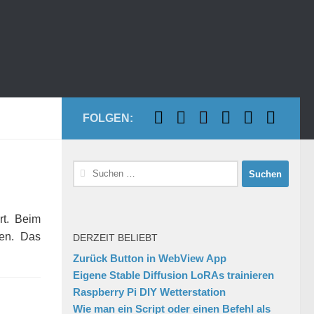
FOLGEN:
Suchen
nach:
rt. Beim
ßen. Das
DERZEIT BELIEBT
Zurück Button in WebView App
Eigene Stable Diffusion LoRAs trainieren
Raspberry Pi DIY Wetterstation
Wie man ein Script oder einen Befehl als