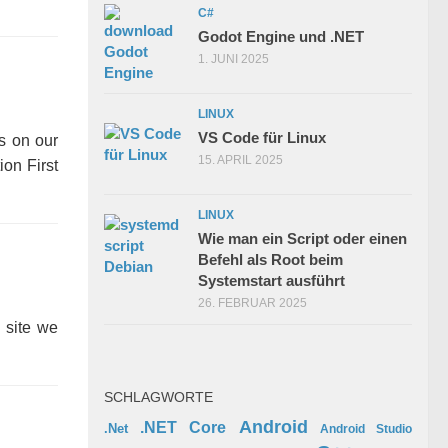
C#
Godot Engine und .NET
1. JUNI 2025
LINUX
VS Code für Linux
s on our
15. APRIL 2025
ion First
LINUX
Wie man ein Script oder einen
Befehl als Root beim
Systemstart ausführt
26. FEBRUAR 2025
n site we
SCHLAGWORTE
Android
.NET Core
.Net
Android Studio