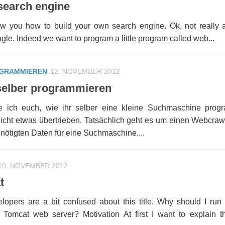
search engine
 show you how to build your own search engine. Ok, not really 
gle. Indeed we want to program a little program called web...
GRAMMIEREN
12. NOVEMBER 2012
elber programmieren
ge ich euch, wie ihr selber eine kleine Suchmaschine progr
eicht etwas übertrieben. Tatsächlich geht es um einen Webcrawl
benötigten Daten für eine Suchmaschine....
10. NOVEMBER 2012
t
pers are a bit confused about this title. Why should I ru
omcat web server? Motivation At first I want to explain the