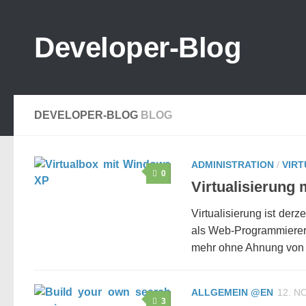
Zum Inhalt springen
Developer-Blog
DEVELOPER-BLOG
BLOG
ADMINISTRATION
/
VIRT
0
Virtualisierung m
Virtualisierung ist der
als Web-Programmierer 
mehr ohne Ahnung von V
ALLGEMEIN @EN
12. N
3