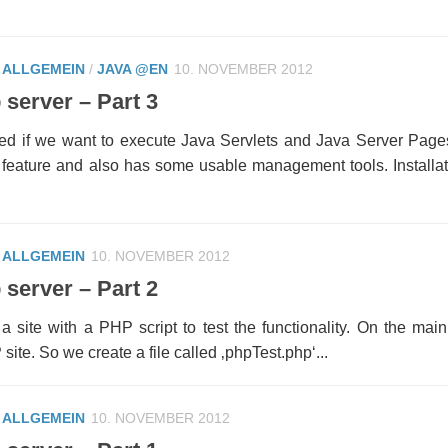
/
ALLGEMEIN
/
JAVA @EN
10. NOVEMBER 2012
server – Part 3
ed if we want to execute Java Servlets and Java Server Page
s feature and also has some usable management tools. Installat
/
ALLGEMEIN
10. NOVEMBER 2012
server – Part 2
a site with a PHP script to test the functionality. On the mai
 site. So we create a file called ‚phpTest.php‘...
/
ALLGEMEIN
10. NOVEMBER 2012