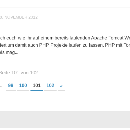
8. NOVEMBER 2012
e ich euch wie ihr auf einem bereits laufenden Apache Tomcat W
lliert um damit auch PHP Projekte laufen zu lassen. PHP mit To
els mag...
Seite 101 von 102
..
99
100
101
102
»