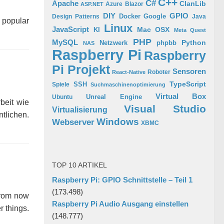
C++
C#
Apache
ClanLib
Azure
Blazor
ASP.NET
GPIO
DIY
Docker
Google
Design Patterns
Java
 popular
Linux
JavaScript
Mac OSX
KI
Meta Quest
PHP
MySQL
Python
phpbb
Netzwerk
NAS
Raspberry Pi
Raspberry
Pi Projekt
Sensoren
Roboter
React-Native
TypeScript
SSH
Spiele
Suchmaschinenoptimierung
Virtual Box
Ubuntu
Unreal Engine
beit wie
Visual Studio
Virtualisierung
tlichen.
Windows
Webserver
XBMC
TOP 10 ARTIKEL
Raspberry Pi: GPIO Schnittstelle – Teil 1
(173.498)
From now
Raspberry Pi Audio Ausgang einstellen
r things.
(148.777)