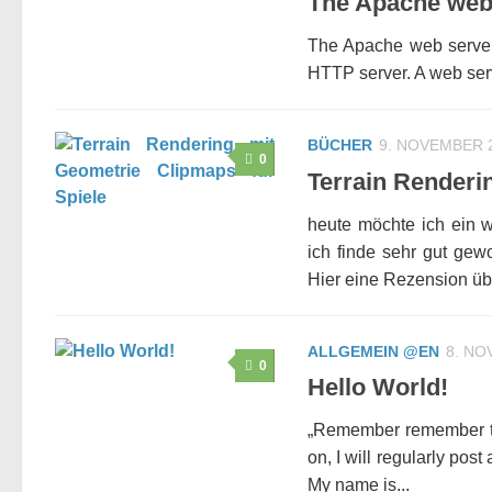
The Apache web 
The Apache web server 
HTTP server. A web serv
BÜCHER
9. NOVEMBER 
0
Terrain Renderi
heute möchte ich ein 
ich finde sehr gut gew
Hier eine Rezension übe
ALLGEMEIN @EN
8. NO
0
Hello World!
„Remember remember the
on, I will regularly pos
My name is...