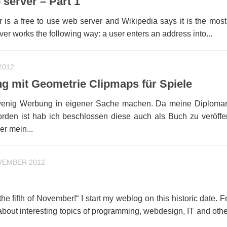
server – Part 1
is a free to use web server and Wikipedia says it is the most
er works the following way: a user enters an address into...
2012
ng mit Geometrie Clipmaps für Spiele
wenig Werbung in eigener Sache machen. Da meine Diplomar
orden ist hab ich beschlossen diese auch als Buch zu veröffen
r mein...
VEMBER 2012
 fifth of November!“ I start my weblog on this historic date. 
t about interesting topics of programming, webdesign, IT and othe