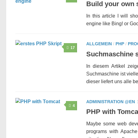
Build your own 
In this article I will
engine like Bing! or Goo
ALLGEMEIN
/
PHP
/
PRO
17
Suchmaschine s
In diesem Artikel zei
Suchmaschine ist viell
dieser liefert uns alle 
ADMINISTRATION @EN
4
PHP with Tomca
Maybe some web develo
programs with Apache T