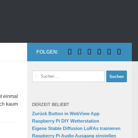
FOLGEN:
Suchen
nach:
ht einmal
ich kaum
DERZEIT BELIEBT
Zurück Button in WebView App
Raspberry Pi DIY Wetterstation
Eigene Stable Diffusion LoRAs trainieren
Raspberry Pi Audio Ausgang einstellen