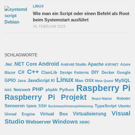
LINUX
Wie man ein Script oder einen Befehl als Root
beim Systemstart ausführt
26. FEBRUAR 2025
SCHLAGWORTE
Android
.NET Core
Apache
.Net
Android Studio
Azure
ASP.NET
C++
C#
ClanLib
DIY
Docker
Google
Blazor
Design Patterns
Linux
GPIO
MySQL
JavaScript
Mac OSX
Java
KI
Meta Quest
Raspberry Pi
PHP
Python
phpbb
Netzwerk
NAS
Raspberry Pi Projekt
Roboter
React-Native
Sensoren
TypeScript
SSH
Spiele
Ubuntu
Suchmaschinenoptimierung
Visual
Virtual Box
Virtualisierung
Unreal Engine
Studio
Windows
Webserver
XBMC