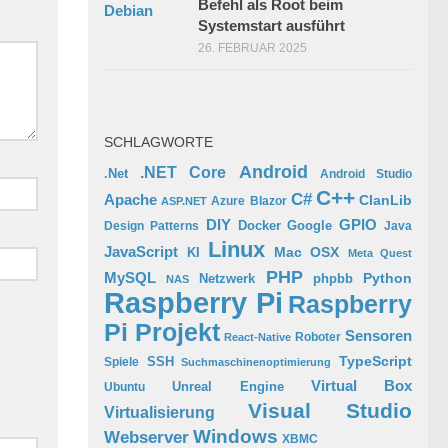
Befehl als Root beim
Systemstart ausführt
26. FEBRUAR 2025
SCHLAGWORTE
Android
.NET Core
.Net
Android Studio
C++
C#
Apache
ClanLib
Azure
Blazor
ASP.NET
GPIO
DIY
Docker
Google
Design Patterns
Java
Linux
JavaScript
Mac OSX
KI
Meta Quest
PHP
MySQL
Python
phpbb
Netzwerk
NAS
Raspberry Pi
Raspberry
Pi Projekt
Sensoren
Roboter
React-Native
TypeScript
SSH
Spiele
Suchmaschinenoptimierung
Virtual Box
Ubuntu
Unreal Engine
Visual Studio
Virtualisierung
Windows
Webserver
XBMC