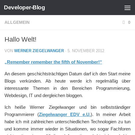
Developer-Blog
Zum Inhalt springen
ALLGEMEIN
0
Hallo Welt!
VON
WERNER ZIEGELWANGER
·
5. NOVEMBER 2012
„Remember remember the fifth of November!“
An diesem geschichtsträchtigen Datum darf ich den Start meine
Blogs verkünden. Ab heute werde ich regelmäßig über
interessante Themen in den Bereichen Programmierung,
Webdesign, IT und dergleichen bloggen.
Ich heiße Werner Ziegelwanger und bin selbstständiger
Programmierer (
Ziegelwanger EDV e.U.
). In meiner Arbeit
habe ich mit zahlreichen unterschiedlichen Technologien zu tun
und komme immer wieder in Situationen, wo sogar Fachforen