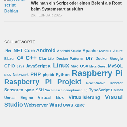
Wie man ein Script oder einen Befehl als Root
beim Systemstart ausführt
26. FEBRUAR 2025
SCHLAGWORTE
Android
.NET Core
Apache
.Net
Android Studio
Azure
ASP.NET
C++
C#
ClanLib
DIY
Docker
Google
Blazor
Design Patterns
Linux
GPIO
MySQL
JavaScript
Mac OSX
Java
KI
Meta Quest
Raspberry Pi
PHP
Python
phpbb
Netzwerk
NAS
Raspberry Pi Projekt
Roboter
React-Native
Sensoren
TypeScript
SSH
Spiele
Ubuntu
Suchmaschinenoptimierung
Visual
Virtual Box
Virtualisierung
Unreal Engine
Studio
Windows
Webserver
XBMC