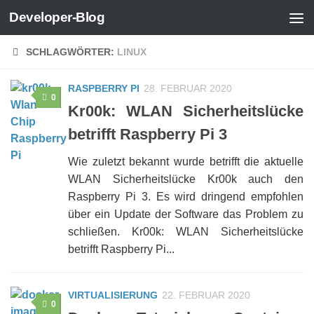
Developer-Blog
Zum Inhalt springen
SCHLAGWÖRTER:
LINUX
RASPBERRY PI
28. FEBRUAR 2020
0
Kr00k: WLAN Sicherheitslücke
betrifft Raspberry Pi 3
Wie zuletzt bekannt wurde betrifft die aktuelle
WLAN Sicherheitslücke Kr00k auch den
Raspberry Pi 3. Es wird dringend empfohlen
über ein Update der Software das Problem zu
schließen. Kr00k: WLAN Sicherheitslücke
betrifft Raspberry Pi...
VIRTUALISIERUNG
22. FEBRUAR 2020
0