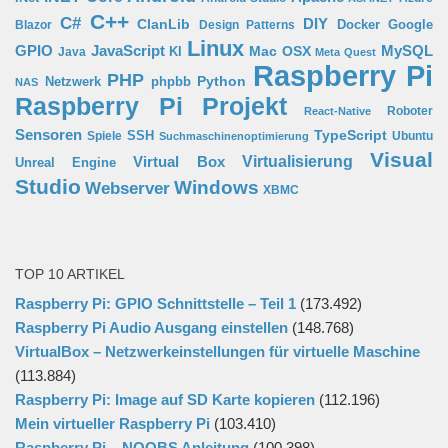
C++
C#
ClanLib
DIY
Docker
Google
Blazor
Design Patterns
Linux
GPIO
MySQL
JavaScript
Mac OSX
Java
KI
Meta Quest
Raspberry Pi
PHP
Python
phpbb
Netzwerk
NAS
Raspberry Pi Projekt
Roboter
React-Native
Sensoren
TypeScript
SSH
Spiele
Ubuntu
Suchmaschinenoptimierung
Visual
Virtual Box
Virtualisierung
Unreal Engine
Studio
Windows
Webserver
XBMC
TOP 10 ARTIKEL
Raspberry Pi: GPIO Schnittstelle – Teil 1
(173.492)
Raspberry Pi Audio Ausgang einstellen
(148.768)
VirtualBox – Netzwerkeinstellungen für virtuelle Maschine
(113.884)
Raspberry Pi: Image auf SD Karte kopieren
(112.196)
Mein virtueller Raspberry Pi
(103.410)
Raspberry Pi – NOOBS Anleitung
(100.398)