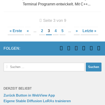
Terminal Programm entwickelt. Mit C++...
Seite 3 von 9
« Erste
«
...
2
3
4
5
...
»
Letzte »
FOLGEN:
Suchen
nach:
DERZEIT BELIEBT
Zurück Button in WebView App
Eigene Stable Diffusion LoRAs trainieren