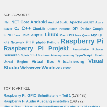
SCHLAGWORTE
Android
.NET Core
Apache
.Net
Android Studio
Azure
ASP.NET
C++
C#
ClanLib
DIY
Docker
Google
Blazor
Design Patterns
Linux
GPIO
MySQL
JavaScript
Mac OSX
Java
KI
Meta Quest
Raspberry Pi
PHP
Python
phpbb
Netzwerk
NAS
Raspberry Pi Projekt
Roboter
React-Native
Sensoren
TypeScript
SSH
Spiele
Ubuntu
Suchmaschinenoptimierung
Visual
Virtual Box
Virtualisierung
Unreal Engine
Studio
Windows
Webserver
XBMC
TOP 10 ARTIKEL
Raspberry Pi: GPIO Schnittstelle – Teil 1
(173.495)
Raspberry Pi Audio Ausgang einstellen
(148.772)
VirtualBox – Netzwerkeinstellungen für virtuelle Maschine