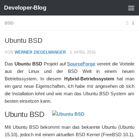
Developer-Blog
Zum Inhalt springen
BSD
2
Ubuntu BSD
VON
WERNER ZIEGELWANGER
·
3. APRIL 2016
Das
Ubuntu BSD
Projekt auf
SourceForge
vereint die Vorteile
aus der Linux und der BSD Welt in einem neuen
Betriebssystem. In diesem
Hybrid-Betriebssystem
hat man
ein ganz neue Eigenschaften, ich habe mir angesehen ob sich
die Installation lohnt und wie man das Ubuntu BSD System am
besten einsetzen kann.
Ubuntu BSD
Mit Ubuntu BSD bekommt man das bekannte Ubuntu (Ubuntu
15.10), jedoch mit einem aktuellen BSD Kernel (FreeBSD 10.1).