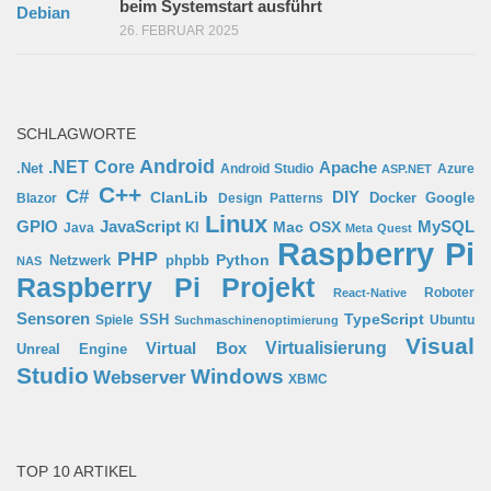
beim Systemstart ausführt
26. FEBRUAR 2025
SCHLAGWORTE
Android
.NET Core
Apache
.Net
Android Studio
Azure
ASP.NET
C++
C#
ClanLib
DIY
Docker
Google
Blazor
Design Patterns
Linux
GPIO
MySQL
JavaScript
Mac OSX
Java
KI
Meta Quest
Raspberry Pi
PHP
Python
phpbb
Netzwerk
NAS
Raspberry Pi Projekt
Roboter
React-Native
Sensoren
TypeScript
SSH
Spiele
Ubuntu
Suchmaschinenoptimierung
Visual
Virtual Box
Virtualisierung
Unreal Engine
Studio
Windows
Webserver
XBMC
TOP 10 ARTIKEL