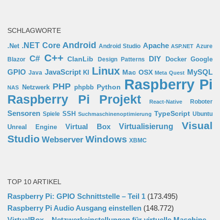
SCHLAGWORTE
Android
.NET Core
Apache
.Net
Android Studio
Azure
ASP.NET
C++
C#
ClanLib
DIY
Docker
Google
Blazor
Design Patterns
Linux
GPIO
MySQL
JavaScript
Mac OSX
Java
KI
Meta Quest
Raspberry Pi
PHP
Python
phpbb
Netzwerk
NAS
Raspberry Pi Projekt
Roboter
React-Native
Sensoren
TypeScript
SSH
Spiele
Ubuntu
Suchmaschinenoptimierung
Visual
Virtual Box
Virtualisierung
Unreal Engine
Studio
Windows
Webserver
XBMC
TOP 10 ARTIKEL
Raspberry Pi: GPIO Schnittstelle – Teil 1
(173.495)
Raspberry Pi Audio Ausgang einstellen
(148.772)
VirtualBox – Netzwerkeinstellungen für virtuelle Maschine