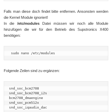
Falls man diese doch findet bitte entfernen. Ansonsten werden
die Kernel Module ignoriert!
In die
/etc/modules
Datei müssen wir noch alle Module
hinzufügen die wir für den Betrieb des Supstronics X400
benötigen:
 sudo nano /etc/modules
Folgende Zeilen sind zu ergänzen:
snd_soc_bcm2708

snd_soc_bcm2708_i2s

bcm2708_dmaengine

snd_soc_pcm512x

snd_soc_iqaudio_dac