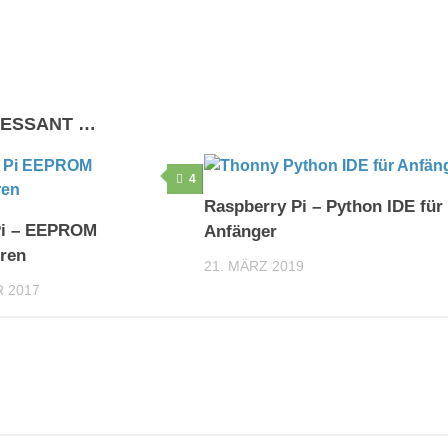
RESSANT …
4
Raspberry Pi – Python IDE für
Pi – EEPROM
Anfänger
ren
21. MÄRZ 2019
 2017