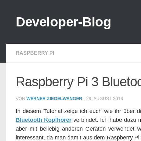
Zum Inhalt springen
Developer-Blog
RASPBERRY PI
Raspberry Pi 3 Blueto
VON
WERNER ZIEGELWANGER
·
29. AUGUST 2016
In diesem Tutorial zeige ich euch wie ihr über 
Bluetooth Kopfhörer
verbindet. Ich habe dazu m
aber mit beliebig anderen Geräten verwendet w
interessant, da man damit aus dem Raspberry Pi 