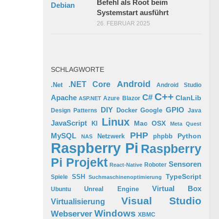
Befehl als Root beim
Systemstart ausführt
26. FEBRUAR 2025
SCHLAGWORTE
Android
.NET Core
.Net
Android Studio
C++
C#
Apache
ClanLib
Azure
Blazor
ASP.NET
GPIO
DIY
Docker
Google
Design Patterns
Java
Linux
JavaScript
Mac OSX
KI
Meta Quest
PHP
MySQL
Python
phpbb
Netzwerk
NAS
Raspberry Pi
Raspberry
Pi Projekt
Sensoren
Roboter
React-Native
TypeScript
SSH
Spiele
Suchmaschinenoptimierung
Virtual Box
Ubuntu
Unreal Engine
Visual Studio
Virtualisierung
Windows
Webserver
XBMC