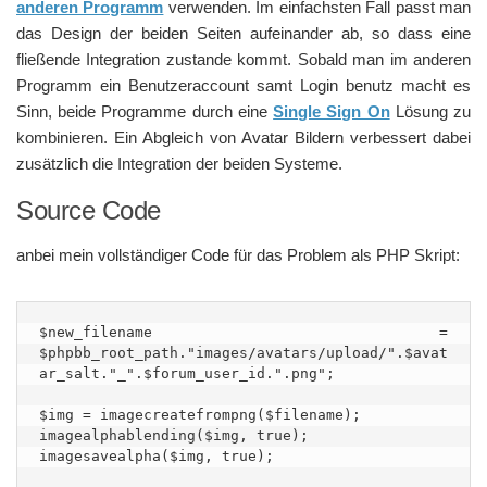
anderen Programm
verwenden. Im einfachsten Fall passt man
das Design der beiden Seiten aufeinander ab, so dass eine
fließende Integration zustande kommt. Sobald man im anderen
Programm ein Benutzeraccount samt Login benutz macht es
Sinn, beide Programme durch eine
Single Sign On
Lösung zu
kombinieren. Ein Abgleich von Avatar Bildern verbessert dabei
zusätzlich die Integration der beiden Systeme.
Source Code
anbei mein vollständiger Code für das Problem als PHP Skript:
$new_filename = 
$phpbb_root_path."images/avatars/upload/".$avat
ar_salt."_".$forum_user_id.".png";

$img = imagecreatefrompng($filename);

imagealphablending($img, true);

imagesavealpha($img, true);
