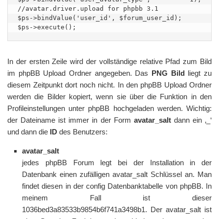
//avatar.driver.upload for phpbb 3.1

$ps->bindValue('user_id', $forum_user_id);

In der ersten Zeile wird der vollständige relative Pfad zum Bild
im phpBB Upload Ordner angegeben. Das
PNG Bild
liegt zu
diesem Zeitpunkt dort noch nicht. In den phpBB Upload Ordner
werden die Bilder kopiert, wenn sie über die Funktion in den
Profileinstellungen unter phpBB hochgeladen werden. Wichtig:
der Dateiname ist immer in der Form
avatar_salt
dann ein ‚_‘
und dann die
ID
des Benutzers:
avatar_salt
jedes phpBB Forum legt bei der Installation in der
Datenbank einen zufälligen avatar_salt Schlüssel an. Man
findet diesen in der config Datenbanktabelle von phpBB. In
meinem Fall ist dieser
1036bed3a83533b9854b6f741a3498b1. Der avatar_salt ist