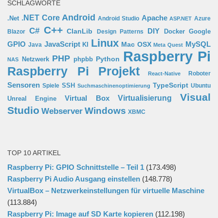
SCHLAGWORTE
Android
.NET Core
Apache
.Net
Android Studio
Azure
ASP.NET
C++
C#
ClanLib
DIY
Docker
Google
Blazor
Design Patterns
Linux
GPIO
MySQL
JavaScript
Mac OSX
Java
KI
Meta Quest
Raspberry Pi
PHP
Python
phpbb
Netzwerk
NAS
Raspberry Pi Projekt
Roboter
React-Native
Sensoren
TypeScript
SSH
Spiele
Ubuntu
Suchmaschinenoptimierung
Visual
Virtual Box
Virtualisierung
Unreal Engine
Studio
Windows
Webserver
XBMC
TOP 10 ARTIKEL
Raspberry Pi: GPIO Schnittstelle – Teil 1
(173.498)
Raspberry Pi Audio Ausgang einstellen
(148.778)
VirtualBox – Netzwerkeinstellungen für virtuelle Maschine
(113.884)
Raspberry Pi: Image auf SD Karte kopieren
(112.198)