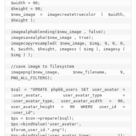
$width = 90;

$height = 90;

$new_image = imagecreatetruecolor ( $width, 
$height );

imagealphablending($new_image , false);

imagesavealpha($new_image , true);

imagecopyresampled( $new_image, $img, 0, 0, 0, 
0, $width, $height, imagesx ( $img ), imagesy ( 
$img ) );

//save image to filesystem

imagepng($new_image, $new_filename, 9, 
PNG_ALL_FILTERS);

$sql = "UPDATE phpbb_users SET user_avatar = 
:user_avatar, user_avatar_type = 
:user_avatar_type, user_avatar_width = 90, 
user_avatar_height = 90 WHERE user_id = 
:user_id";

$ps = $con->prepare($sql);

$ps->bindValue('user_avatar', 
$forum_user_id.".png");

$ps->bindValue('user_avatar_type', 1); 