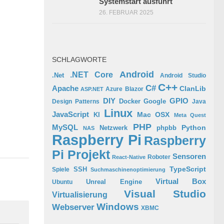
Systemstart ausführt
26. FEBRUAR 2025
SCHLAGWORTE
Android
.NET Core
.Net
Android Studio
C++
C#
Apache
ClanLib
Azure
Blazor
ASP.NET
GPIO
DIY
Docker
Google
Design Patterns
Java
Linux
JavaScript
Mac OSX
KI
Meta Quest
PHP
MySQL
Python
phpbb
Netzwerk
NAS
Raspberry Pi
Raspberry
Pi Projekt
Sensoren
Roboter
React-Native
TypeScript
SSH
Spiele
Suchmaschinenoptimierung
Virtual Box
Ubuntu
Unreal Engine
Visual Studio
Virtualisierung
Windows
Webserver
XBMC