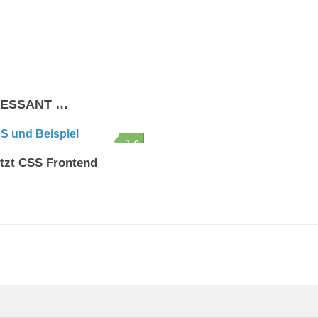
RESSANT …
0
etzt CSS Frontend
4